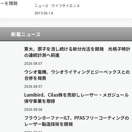
索技術開発チームチームリーダーの宮脇敦史氏、
ニュース
ライフサイエンス
基礎科学特別研究員の熊谷安希子氏らの研究チー
ムは、ニホンウナギの筋肉に存在する緑色蛍光タ
2013.06.14
ンパク質が、バイオマーカーとして有名なビリ
ル…
新着ニュース
東大、原子を流し続ける新分光法を開発 光格子時計
の連続計測へ前進
2026.08.07
ウシオ電機、ウシオライティングとジーベックスとの
合併を発表
2026.08.07
Lumibird、Cilas株を売却しレーザー・メガジュール
保守事業を取得
2026.08.06
フラウンホーファーILT、PFASフリーコーティングの
レーザー製造技術を開発