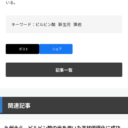
いる。
キーワード：
ピルビン酸
新生児
黄疸
ポスト
シェア
記事一覧
関連記事
九州大ら，ピルビン酸の光を用いた高核偏極化に成功