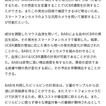
するため，その色変化を定量することでUCBR濃度を計測するこ
とができる。またこの発光は目視で確認できるほど明るいため，
スマートフォンカメラのような汎用カメラを用いて撮影すること
が可能だという。
成分を調整したマウス血液を用いて，BABIによる血中UCBRの検
出を試み，その発光をスマートフォンカメラで撮影した。結果，
UCBR濃度の増加に応じた青から橙への発光色変化が検出された
ことから，BABIとスマートフォンカメラを組み合わせること
で，血液におけるUCBR濃度の計測が可能であることが示され
た。BABIは非常に高い検出感度を有するため，黄疸の症状であ
る皮膚や眼の色が変化する前に，その予兆を早期検出することが
できる。
BABIを利用したビリルビンの計測法は，少量のサンプルから迅
速に計測結果を得ることができる。またスマートフォンカメラだ
けで計測できるため，導入コストが最低限に抑えられる。また，
ビリルビンに限らず様々な検査対象への展開が期待されるとして