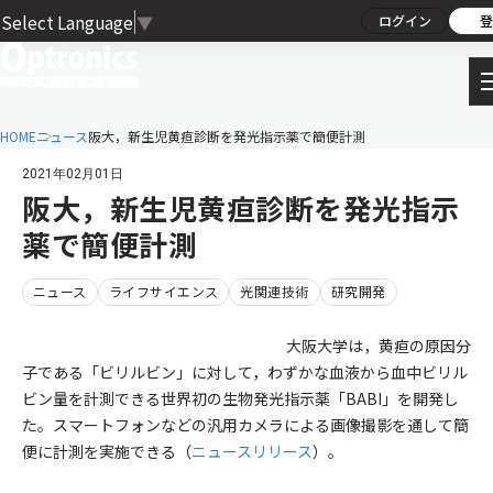
Select Language
▼
ログイン
登
HOME
ニュース
阪大，新生児黄疸診断を発光指示薬で簡便計測
2021年02月01日
阪大，新生児黄疸診断を発光指示
薬で簡便計測
ニュース
ライフサイエンス
光関連技術
研究開発
大阪大学は，黄疸の原因分
子である「ビリルビン」に対して，わずかな血液から血中ビリル
ビン量を計測できる世界初の生物発光指示薬「BABI」を開発し
た。スマートフォンなどの汎用カメラによる画像撮影を通して簡
便に計測を実施できる（
ニュースリリース
）。