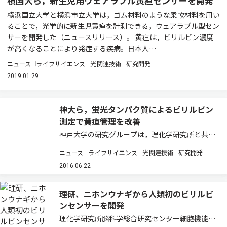
横国大ら，新生児用ウェアラブル黄疸センサーを開発
横浜国立大学と横浜市立大学は，ゴム材料のような柔軟材料を用い
ることで，光学的に新生児黄疸を計測できる，ウェアラブル型セン
サーを開発した（ニュースリリース）。 黄疸は，ビリルビン濃度
が高くなることにより発症する疾病。日本人…
ニュース
ライフサイエンス
光関連技術
研究開発
2019.01.29
神大ら，蛍光タンパク質によるビリルビン
測定で黄疸管理を改善
神戸大学の研究グループは，理化学研究所と共同
で，ニホンウナギ由来の蛍光タンパク質によるビ
ニュース
ライフサイエンス
光関連技術
研究開発
リルビン測定が新生児黄疸の管理に応用できるこ
とを臨床的に証明した（ニュースリリース）。 日
2016.06.22
本では，新生児医療技術の発展や新生児集中治…
理研、ニホンウナギから人類初のビリルビ
ンセンサーを開発
理化学研究所脳科学総合研究センター細胞機能探