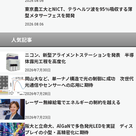
2026.08.06
東京農工大とNICT、テラヘルツ波を95％吸収する薄
型メタサーフェスを開発
2026.08.06
人気記事
ニコン、新型アライメントステーションを発表 半導
体露光工程を高度化
2026年7月30日
岡山大など、単一ナノ構造で光の制御に成功 次世代
光通信やセンサーへの応用に期待
2026年7月28日
レーザー無線給電でエネルギーの制約を越える
2026年7月23日
阪大と立命大、AlGaNで多色発光LEDを実証 ディス
プレイの小型・高精密化に期待