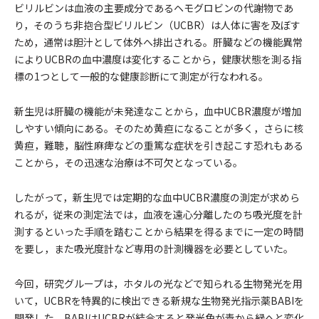
ビリルビンは血液の主要成分であるヘモグロビンの代謝物であ
り，そのうち非抱合型ビリルビン（UCBR）は人体に害を及ぼす
ため，通常は胆汁として体外へ排出される。肝臓などの機能異常
によりUCBRの血中濃度は変化することから，健康状態を測る指
標の1つとして一般的な健康診断にて測定が行なわれる。
新生児は肝臓の機能が未発達なことから，血中UCBR濃度が増加
しやすい傾向にある。そのため黄疸になることが多く，さらに核
黄疸，難聴，脳性麻痺などの重篤な症状を引き起こす恐れもある
ことから，その迅速な治療は不可欠となっている。
したがって，新生児では定期的な血中UCBR濃度の測定が求めら
れるが，従来の測定法では，血液を遠心分離したのち吸光度を計
測するといった手順を踏むことから結果を得るまでに一定の時間
を要し，また吸光度計など専用の計測機器を必要としていた。
今回，研究グループは，ホタルの光などで知られる生物発光を用
いて，UCBRを特異的に検出できる新規な生物発光指示薬BABIを
開発した。BABIはUCBRが結合すると発光色が青から緑へと変化