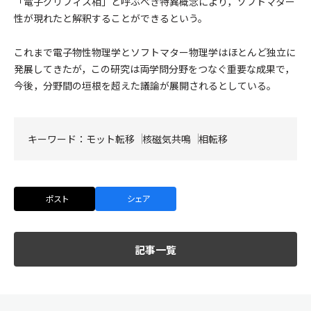
「電子グリフィス相」と呼ぶべき特異概念により，ソフトマター
性が現れたと解釈することができるという。
これまで電子物性物理学とソフトマター物理学はほとんど独立に
発展してきたが，この研究は両学問分野をつなぐ重要な成果で，
今後，分野間の垣根を超えた議論が展開されるとしている。
キーワード：
モット転移
核磁気共鳴
相転移
ポスト
シェア
記事一覧