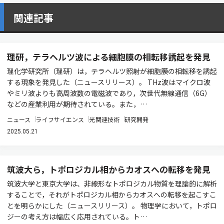
関連記事
理研，テラヘルツ波による細胞膜の相転移誘起を発見
理化学研究所（理研）は，テラヘルツ照射が細胞膜の相転移を誘起
する現象を発見した（ニュースリリース）。 THz波はマイクロ波
やミリ波よりも高周波数の電磁波であり，次世代無線通信（6G）
などの産業利用が期待されている。また，…
ニュース
ライフサイエンス
光関連技術
研究開発
2025.05.21
筑波大ら，トポロジカル相からカオスへの転移を発見
筑波大学と東京大学は、非線形なトポロジカル物質を理論的に解析
することで，それがトポロジカル相からカオスへの転移を起こすこ
とを明らかにした（ニュースリリース）。 物理学において，トポロ
ジーの考え方は幅広く応用されている。ト…