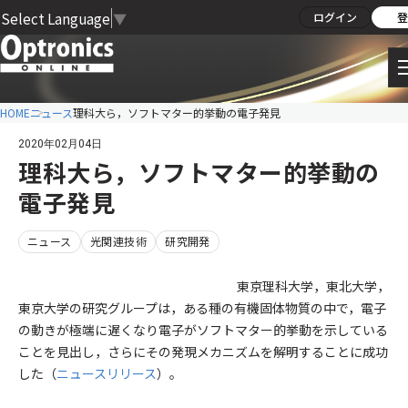
Select Language
▼
ログイン
登
HOME
ニュース
理科大ら，ソフトマター的挙動の電子発見
2020年02月04日
理科大ら，ソフトマター的挙動の
電子発見
ニュース
光関連技術
研究開発
東京理科大学，東北大学，
東京大学の研究グループは，ある種の有機固体物質の中で，電子
の動きが極端に遅くなり電子がソフトマター的挙動を示している
ことを見出し，さらにその発現メカニズムを解明することに成功
した（
ニュースリリース
）。