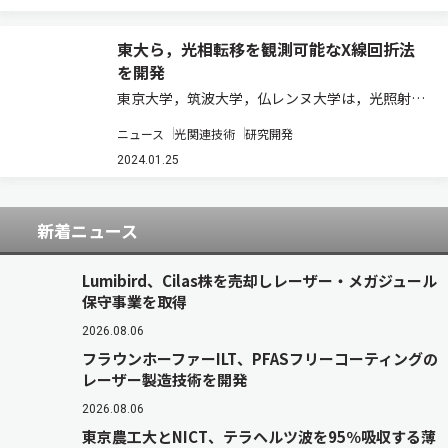
子を形成する現象はしばしばみられる。…
東大ら，光相転移を観測可能なX線回折法
を開発
東京大学，筑波大学，仏レンヌ大学は，光照射に
より相転移した物質を，X線回折を観測した後
ニュース
光関連技術
研究開発
に，物質を分散させた液を流して冷却することで
初期化し，再度光照射を行なうことができるサン
2024.01.25
プルフロー型超高速時間分解X線回折という新し
い…
新着ニュース
Lumibird、Cilas株を売却しレーザー・メガジュール
保守事業を取得
2026.08.06
フラウンホーファーILT、PFASフリーコーティングの
レーザー製造技術を開発
2026.08.06
東京農工大とNICT、テラヘルツ波を95％吸収する薄