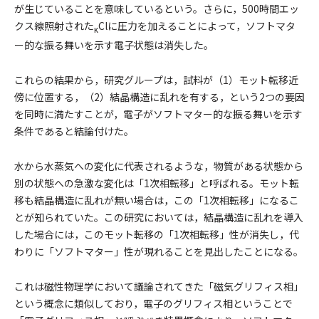
が生じていることを意味しているという。さらに，500時間エッ
クス線照射された
Clに圧力を加えることによって，ソフトマタ
ĸ
ー的な振る舞いを示す電子状態は消失した。
これらの結果から，研究グループは，試料が（1）モット転移近
傍に位置する，（2）結晶構造に乱れを有する，という2つの要因
を同時に満たすことが，電子がソフトマター的な振る舞いを示す
条件であると結論付けた。
水から水蒸気への変化に代表されるような，物質がある状態から
別の状態への急激な変化は「1次相転移」と呼ばれる。モット転
移も結晶構造に乱れが無い場合は，この「1次相転移」になるこ
とが知られていた。この研究においては，結晶構造に乱れを導入
した場合には，このモット転移の「1次相転移」性が消失し，代
わりに「ソフトマター」性が現れることを見出したことになる。
これは磁性物理学において議論されてきた「磁気グリフィス相」
という概念に類似しており，電子のグリフィス相ということで