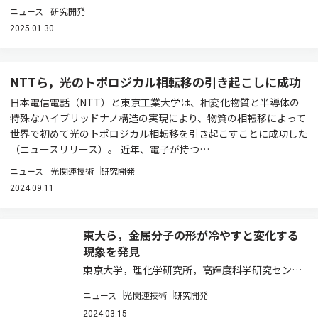
ニュース
研究開発
2025.01.30
NTTら，光のトポロジカル相転移の引き起こしに成功
日本電信電話（NTT）と東京工業大学は、相変化物質と半導体の
特殊なハイブリッドナノ構造の実現により、物質の相転移によって
世界で初めて光のトポロジカル相転移を引き起こすことに成功した
（ニュースリリース）。 近年、電子が持つ…
ニュース
光関連技術
研究開発
2024.09.11
東大ら，金属分子の形が冷やすと変化する
現象を発見
東京大学，理化学研究所，高輝度科学研究センタ
ーは，GaNb4Se8という化合物において，金属分
ニュース
光関連技術
研究開発
子の形が冷やすと変化する現象を発見した（ニュ
ースリリース）。 固体中において金属イオンが分
2024.03.15