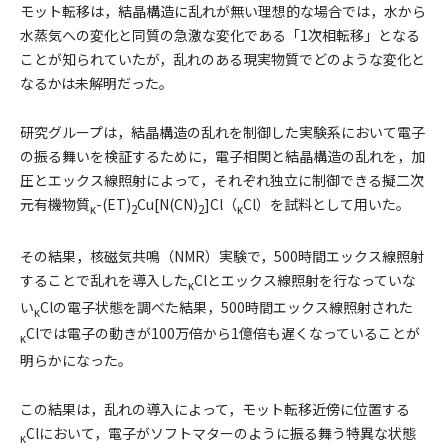
モット転移は，結晶構造に乱れが無い理想的な場合では，水から
水蒸気への変化と同質の急激な変化である「1次相転移」となる
ことが知られていたが，乱れのある現実物質でどのような変化と
なるかは未解明だった。
研究グループは，結晶構造の乱れを制御した実験系において電子
の振る舞いを検証するために，電子相関と結晶構造の乱れを，加
圧とエックス線照射によって，それぞれ独立に制御できる擬二次
元有機物質
-(ET)
Cu[N(CN)
]Cl（
Cl）を試料として用いた。
ĸ
2
2
ĸ
その結果，核磁気共鳴（NMR）実験で，500時間エックス線照射
することで乱れを導入した
Clとエックス線照射を行なっていな
ĸ
い
Clの電子状態を調べた結果，500時間エックス線照射された
ĸ
Clでは電子の動きが100万倍から1億倍も遅くなっていることが
ĸ
明らかになった。
この結果は，乱れの導入によって，モット転移近傍に位置する
Clにおいて，電子がソフトマターのように振る舞う特異な状態
ĸ