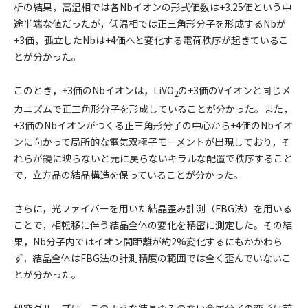
析の結果，高温相では各Nbイオンの形式価数は+3.25価という中
途半端な値だったが，低温相では正三角形分子を形成するNbが
+3価，孤立したNbは+4価へと変化する電荷秩序が起きているこ
とが分かった。
このとき，+3価のNbイオンは，LiVO
の+3価のVイオンと同じメ
2
カニズムで正三角形分子を形成していることが分かった。また，
+3価のNbイオンがつくる正三角形分子の中心から+4価のNbイオ
ンに向かって局所的な電気双極子モーメントが出現しており，そ
れらが鏡に映らないと元に戻らないキラルな配置で秩序すること
で，立方晶の結晶構造を保っていることが分かった。
さらに，光ファイバーを用いた結晶歪み計測（FBG法）を用いる
ことで，相転移に伴う結晶全体の変化を精密に測定した。その結
果，Nb分子内ではイオン間距離が約2%変化するにもかかわら
ず，結晶全体はFBG法の計測精度の範囲では全く歪んでいないこ
とが分かった。
研究グループは，このような結晶歪みのない金属分子の変形は前