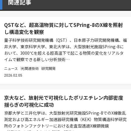
関連記事
QSTなど、超高温物質に対してSPring-8のX線を照射
し構造変化を観察
量子科学技術研究開発機構（QST）、日本原子力研究開発機構、福
井大学、東京科学大学、東北大学は、大型放射光施設SPring-8に
おいて、3000℃を超える超高温下で起こる物質の変化をリアルタ
イムで観察できる新しい分析技術…
ニュース
光関連技術
研究開発
2026.02.05
京大など、放射光で可視化したポリエチレン内部密度
揺らぎの可視化に成功
京都大学と三井化学は、大型放射光研究施設SPring-8でのX線散乱
測定および高エネルギー加速器研究機構（KEK）物質構造科学研究
所のフォトンファクトリーにおける走査型透過X線顕微鏡