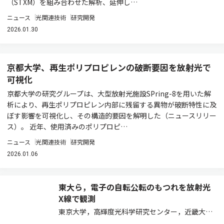
（STXM）を組み合わせた解析、延伸し…
ニュース
光関連技術
研究開発
2026.01.30
京都大学、再生ポリプロピレンの破断要因を放射光で
可視化
京都大学の研究グループは、大型放射光施設SPring-8を用いた解
析により、再生ポリプロピレン内部に残留する異物が破断特性に及
ぼす影響を可視化し、その構造的要因を解明した（ニュースリリー
ス）。 近年、使用済みのポリプロピ…
ニュース
光関連技術
研究開発
2026.01.06
東大ら，電子の自転公転のもつれを放射光
X線で観測
東京大学，高輝度光科学研究センター，近畿大
学，東北大学，理化学研究所は，ランタノイド元