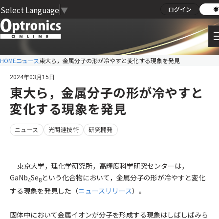
Select Language
▼
ログイン
登
HOME
ニュース
東大ら，金属分子の形が冷やすと変化する現象を発見
2024年03月15日
東大ら，金属分子の形が冷やすと
変化する現象を発見
ニュース
光関連技術
研究開発
東京大学，理化学研究所，高輝度科学研究センターは，
GaNb
Se
という化合物において，金属分子の形が冷やすと変化
4
8
する現象を発見した（
ニュースリリース
）。
固体中において金属イオンが分子を形成する現象はしばしばみら