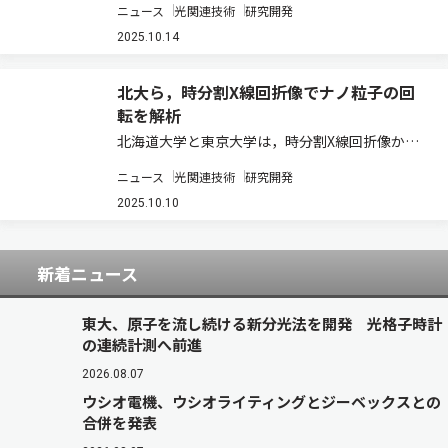
ニュース
光関連技術
研究開発
素周りに存在する4f電子の空間的な広がりを世界
で初めて直接観測した（ニュースリリース）。 4f
2025.10.14
電子は，4f軌道に入る電子で，外側の軌道…
北大ら，時分割X線回折像でナノ粒子の回
転を解析
北海道⼤学と東京大学は，時分割X線回折像から
高分子複合材料におけるナノ粒子の回転ダイナミ
ニュース
光関連技術
研究開発
クスを測定する新たなX線活用手法の開発に成功
した（ニュースリリース）。 プラスチックやゴム
2025.10.10
に代表される高分子材料は，日常生活から産業…
新着ニュース
東大、原子を流し続ける新分光法を開発 光格子時計
の連続計測へ前進
2026.08.07
ウシオ電機、ウシオライティングとジーベックスとの
合併を発表