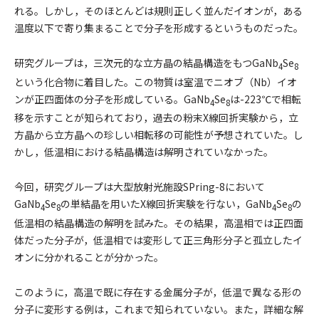
れる。しかし，そのほとんどは規則正しく並んだイオンが，ある
温度以下で寄り集まることで分子を形成するというものだった。
研究グループは，三次元的な立方晶の結晶構造をもつGaNb
Se
4
8
という化合物に着目した。この物質は室温でニオブ（Nb）イオ
ンが正四面体の分子を形成している。GaNb
Se
は-223℃で相転
4
8
移を示すことが知られており，過去の粉末X線回折実験から，立
方晶から立方晶への珍しい相転移の可能性が予想されていた。し
かし，低温相における結晶構造は解明されていなかった。
今回，研究グループは大型放射光施設SPring-8において
GaNb
Se
の単結晶を用いたX線回折実験を行ない，GaNb
Se
の
4
8
4
8
低温相の結晶構造の解明を試みた。その結果，高温相では正四面
体だった分子が，低温相では変形して正三角形分子と孤立したイ
オンに分かれることが分かった。
このように，高温で既に存在する金属分子が，低温で異なる形の
分子に変形する例は，これまで知られていない。また，詳細な解