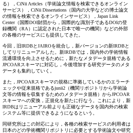
る），CiNii Articles（学術論文情報を検索できるオンライン
サービス），CiNii Dissertations（国内の大学などの博士論文
の情報を検索できるオンラインサービス），Japan Link
Center（国際DOI財団から，国際的な識別子であるDOIの登
録機関（RA）に認定された日本で唯一の機関）などの外部
の各種のサービスにも提供してきた。
今回，旧IRDBとJAIROを統合し，新バージョンの新IRDBと
してリリニューアルした。新IRDBでは，国内外の学術情報
流通環境を向上させるために，新たなメタデータ規格である
JPCOARスキーマに対応し，今後増加する研究データのメタ
データも集約していく。
また，JPCOARスキーマの規格に準拠しているかのエラーチ
ェックや従来規格であるjunii2（機関リポジトリから学術論
文等の情報を収集するためのメタデータ規格）からJPCOAR
スキーマへの変換，正規化を新たに行なう。これにより，新
IRDBはリニューアル前よりも正確なデータを国内外の検索
システム等に提供できるようになるという。
同研究所はこの対応により，各種の検索サービスの利用者は
日本のどの学術機関リポジトリに必要とする学術論文や研究