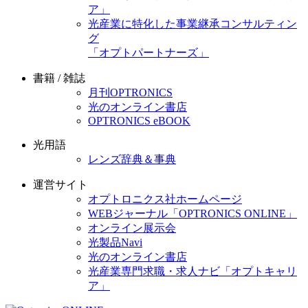
ア」
光産業に特化した事業継承コンサルティン
グ
「オプトパートナーズ」
書籍 / 雑誌
月刊OPTRONICS
光のオンライン書店
OPTRONICS eBOOK
光用語
レンズ辞典＆事典
運営サイト
オプトロニクス社ホームページ
WEBジャーナル「OPTRONICS ONLINE」
オンライン展示会
光製品Navi
光のオンライン書店
光産業専門求職・求人ナビ「オプトキャリ
ア」