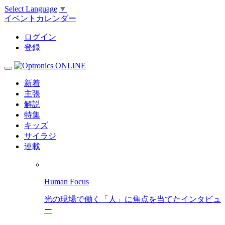
Select Language
▼
イベントカレンダー
ログイン
登録
新着
主張
解説
特集
キッズ
サイラジ
連載
Human Focus
光の現場で働く「人」に焦点を当てたインタビュ
ー