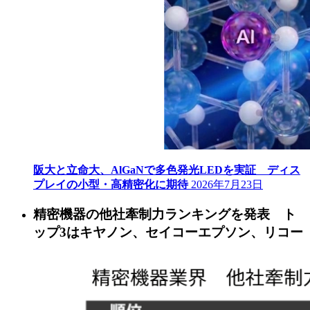
阪大と立命大、AlGaNで多色発光LEDを実証 ディス
プレイの小型・高精密化に期待
2026年7月23日
精密機器の他社牽制力ランキングを発表 ト
ップ3はキヤノン、セイコーエプソン、リコー