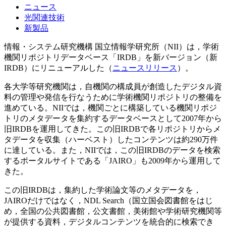
ニュース
光関連技術
新製品
情報・システム研究機構 国立情報学研究所（NII）は，学術
機関リポジトリデータベース「IRDB」を新バージョン（新
IRDB）にリニューアルした（
ニュースリリース
）。
各大学等研究機関は，自機関の構成員が創造したデジタル資
料の管理や発信を行なうために学術機関リポジトリの整備を
進めている。NIIでは，機関ごとに構築している機関リポジ
トリのメタデータを集約するデータベースとして2007年から
旧IRDBを運用してきた。この旧IRDBで各リポジトリからメ
タデータを収集（ハーベスト）したコンテンツは約290万件
に達している。また，NIIでは，この旧IRDBのデータを検索
するポータルサイトである「JAIRO」も2009年から運用して
きた。
この旧IRDBは，集約した学術論文等のメタデータを，
JAIROだけではなく，NDL Search（国立国会図書館をはじ
め，全国の公共図書館，公文書館，美術館や学術研究機関等
が提供する資料，デジタルコンテンツを統合的に検索でき