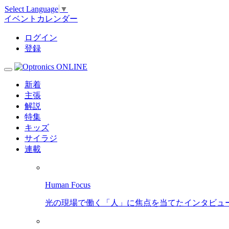
Select Language
▼
イベントカレンダー
ログイン
登録
新着
主張
解説
特集
キッズ
サイラジ
連載
Human Focus
光の現場で働く「人」に焦点を当てたインタビュ