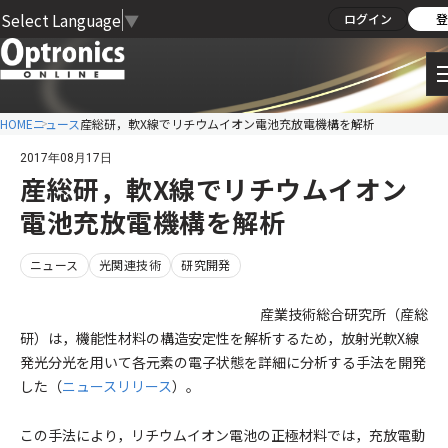
Select Language
▼
ログイン
登
HOME
ニュース
産総研，軟X線でリチウムイオン電池充放電機構を解析
2017年08月17日
産総研，軟X線でリチウムイオン
電池充放電機構を解析
ニュース
光関連技術
研究開発
産業技術総合研究所（産総
研）は，機能性材料の構造安定性を解析するため，放射光軟X線
発光分光を用いて各元素の電子状態を詳細に分析する手法を開発
した（
ニュースリリース
）。
この手法により，リチウムイオン電池の正極材料では，充放電動