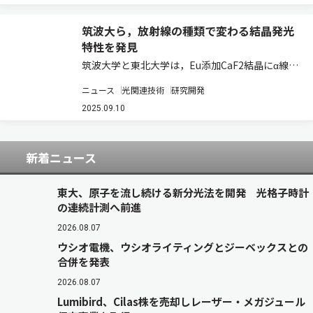
ムは，X線を使って…
筑波大ら，放射線の種類で変わる結晶発光
特性を発見
筑波大学と東北大学は，Eu添加CaF2結晶にα線を
照射すると，X線を照射したときよりも長い波長
ニュース
光関連技術
研究開発
の光が多く発生することを世界で初めて発見した
（ニュースリリース）。 シンチレータは放射線の
2025.09.10
エネルギーを光に変換する物質。その中…
新着ニュース
東大、原子を流し続ける新分光法を開発 光格子時計
の連続計測へ前進
2026.08.07
ウシオ電機、ウシオライティングとジーベックスとの
合併を発表
2026.08.07
Lumibird、Cilas株を売却しレーザー・メガジュール