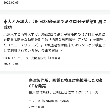
2026.02.05
東大と茨城大、超小型X線光源でミクロ分子動態計測に
成功
東京大学と茨城大学は、X線動画で高分子樹脂内のミクロ分子運動
を捉える新たな動態計測手法「透過 X 線明滅法（TXB）」を開発し
た（ニュースリリース）。 X線透過像は臨床ではレントゲン検査と
して利用されているが、今まで実験…
PICK UP
ニュース
光関連技術
研究開発
2025.12.05
島津製作所，画質と検査対象拡張したX線
CTを発売
島津製作所は，10月21日にマイクロフォーカスX
線CTシステム「inspeXio 7000」を発売した（ニ
ニュース
光関連技術
新製品
ュースリリース）。希望販売価格は，1億1495万
円（税込み）。 マイクロフォーカスX線CTシステ
2025.10.28