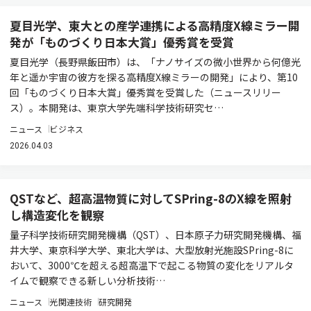
夏目光学、東大との産学連携による高精度X線ミラー開
発が「ものづくり日本大賞」優秀賞を受賞
夏目光学（長野県飯田市）は、「ナノサイズの微小世界から何億光
年と遥か宇宙の彼方を探る高精度X線ミラーの開発」により、第10
回「ものづくり日本大賞」優秀賞を受賞した（ニュースリリー
ス）。本開発は、東京大学先端科学技術研究セ…
ニュース
ビジネス
2026.04.03
QSTなど、超高温物質に対してSPring-8のX線を照射
し構造変化を観察
量子科学技術研究開発機構（QST）、日本原子力研究開発機構、福
井大学、東京科学大学、東北大学は、大型放射光施設SPring-8に
おいて、3000℃を超える超高温下で起こる物質の変化をリアルタ
イムで観察できる新しい分析技術…
ニュース
光関連技術
研究開発