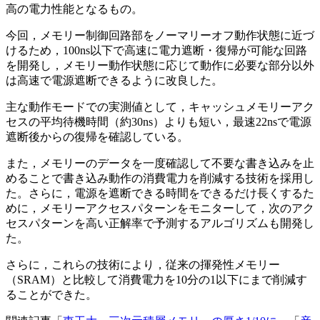
高の電力性能となるもの。
今回，メモリー制御回路部をノーマリーオフ動作状態に近づ
けるため，100ns以下で高速に電力遮断・復帰が可能な回路
を開発し，メモリー動作状態に応じて動作に必要な部分以外
は高速で電源遮断できるように改良した。
主な動作モードでの実測値として，キャッシュメモリーアク
セスの平均待機時間（約30ns）よりも短い，最速22nsで電源
遮断後からの復帰を確認している。
また，メモリーのデータを一度確認して不要な書き込みを止
めることで書き込み動作の消費電力を削減する技術を採用し
た。さらに，電源を遮断できる時間をできるだけ長くするた
めに，メモリーアクセスパターンをモニターして，次のアク
セスパターンを高い正解率で予測するアルゴリズムも開発し
た。
さらに，これらの技術により，従来の揮発性メモリー
（SRAM）と比較して消費電力を10分の1以下にまで削減す
ることができた。