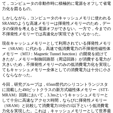
て，コンピュータの非動作時に積極的に電源をオフして省電
力化を図るもの。
しかしながら，コンピュータのキャッシュメモリに使われる
SRAMのような高速メモリーは揮発性メモリーのため，デー
タの保持を考えると電源オフができない。一方で，今までの
不揮発性メモリーでは高速化が実現できていなかった。
現在キャッシュメモリーとして利用されている揮発性メモリ
ー（SRAM）に代わる，高速で低消費電力の不揮発性磁性体
メモリー（MTJ：Magnetic Tunnel Junction）の開発を続けて
きたが，メモリー制御回路部（周辺回路）が消費する電力が
大きいため，不揮発性メモリーのみの低消費電力化を実現し
てもキャッシュメモリー全体としての消費電力は十分に小さ
くならなかった。
今回，研究グループは，65nm世代のシリコントランジスタ
に混載した4Mビットクラスの新方式磁性体メモリー（STT-
MRAM）回路において，3.3nsというキャッシュメモリーと
して十分に高速なアクセス時間，ならびに揮発性メモリー
（SRAM）と比較して消費電力10分の1以下という低消費電
力化を実現した。これは，キャッシュメモリーとして世界最