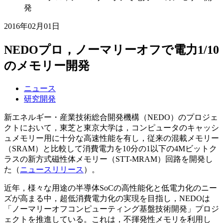
発
2016年02月01日
NEDOプロ，ノーマリーオフで電力1/10
のメモリー開発
ニュース
研究開発
新エネルギー・産業技術総合開発機構（NEDO）のプロジェ
クトにおいて，東芝と東京大学は，コンピュータのキャッシ
ュメモリー用に十分な高速性能を有し，従来の混載メモリー
（SRAM）と比較して消費電力を10分の1以下の4Mビットク
ラスの新方式磁性体メモリー（STT-MRAM）回路を開発し
た（
ニュースリリース
）。
近年，様々な用途の半導体SoCの高性能化と低電力化のニー
ズが高まる中，超低消費電力化の実現を目指し，NEDOは
「ノーマリーオフコンピューティング基盤技術開発」プロジ
ェクトを推進している。これは，不揮発性メモリを利用し