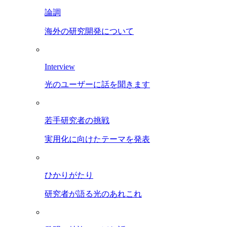
論調
海外の研究開発について
Interview
光のユーザーに話を聞きます
若手研究者の挑戦
実用化に向けたテーマを発表
ひかりがたり
研究者が語る光のあれこれ