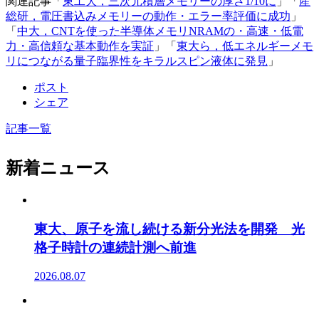
関連記事「
東工大，三次元積層メモリーの厚さ1/10に
」「
産
総研，電圧書込みメモリーの動作・エラー率評価に成功
」
「
中大，CNTを使った半導体メモリNRAMの・高速・低電
力・高信頼な基本動作を実証
」「
東大ら，低エネルギーメモ
リにつながる量子臨界性をキラルスピン液体に発見
」
ポスト
シェア
記事一覧
新着ニュース
東大、原子を流し続ける新分光法を開発 光
格子時計の連続計測へ前進
2026.08.07