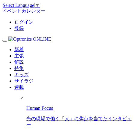
Select Language
▼
イベントカレンダー
ログイン
登録
新着
主張
解説
特集
キッズ
サイラジ
連載
Human Focus
光の現場で働く「人」に焦点を当てたインタビュ
ー