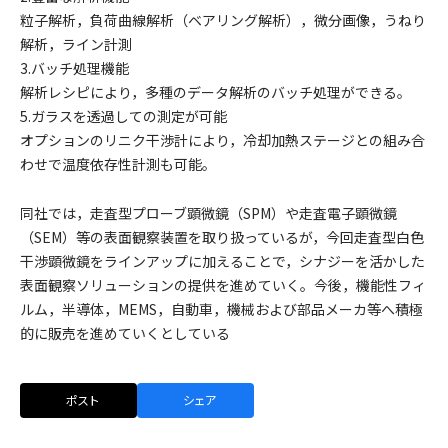
粒子解析，負荷曲線解析（ベアリング解析），微分画像，うねり
解析，ライン計測
3.バッチ処理機能
解析レシピにより，多種のデータ解析のバッチ処理ができる。
5.ガラスを透過しての測定が可能
オプションのリニク干渉計により，冷却加熱ステージとの組み合
わせで温度依存性計測も可能。
同社では，走査型プローブ顕微鏡（SPM）や走査電子顕微鏡
（SEM）等の表面観察装置を取り扱っているが，今回走査型白色
干渉顕微鏡をラインアップに加えることで，シナジーを活かした
表面観察ソリューションの提供を進めていく。今後，機能性フィ
ルム，半導体，MEMS，自動車，機械および部品メーカ等へ積極
的に販売を進めていくとしている
ポスト
シェア