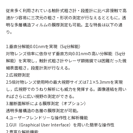
従来多く利用されている触針式粗さ計・段差計に比べ非接触で高
速かつ容易に三次元の粗さ・形状の測定が行なえるとともに，透
明な多層構造フィルムの膜厚測定も可能。主な特長は以下の通
り。
1.垂直分解能0.01nmを実現（Sq分解能）
対物レンズ倍率に依存せず垂直方向0.01nmの高い分解能（Sq分
解能）を実現し，触針式粗さ計やレーザ顕微鏡では困難だった微
細表面粗さ，段差計測が行なえる。
2.広視野測定
2.5倍対物レンズ使用時の最大視野サイズは7.1×5.3mmを実現
し，広視野でのうねり解析にも威力を発揮する。画像連結を用い
ればさらに広い視野の測定ができる。
3.層断面解析による膜厚測定（オプション）
透明多層構造の各層の膜厚測定が可能。
4.ユーザーフレンドリーな操作性と解析機能
1.GUI（Graphical User Interface）を用いた簡単な操作性
2.豊富な解析機能