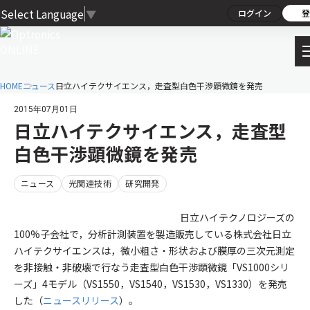
Select Language
▼
ログイン
登
HOME
ニュース
日立ハイテクサイエンス，走査型白色干渉顕微鏡を発売
2015年07月01日
日立ハイテクサイエンス，走査型
白色干渉顕微鏡を発売
ニュース
光関連技術
研究開発
日立ハイテクノロジーズの
100%子会社で，分析計測装置を製造販売している株式会社日立
ハイテクサイエンスは，微小粗さ・形状および膜厚の三次元測定
を非接触・非破壊で行なう走査型白色干渉顕微鏡「VS1000シリ
ーズ」4モデル（VS1550，VS1540，VS1530，VS1330）を発売
した（
ニュースリリース
）。