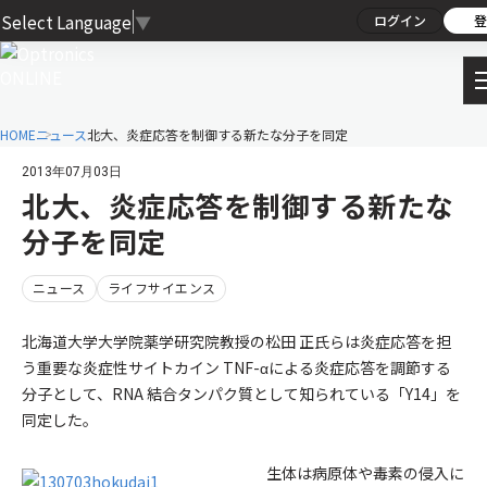
Select Language
▼
ログイン
登
HOME
ニュース
北大、炎症応答を制御する新たな分子を同定
2013年07月03日
北大、炎症応答を制御する新たな
分子を同定
ニュース
ライフサイエンス
北海道大学大学院薬学研究院教授の松田 正氏らは炎症応答を担
う重要な炎症性サイトカイン TNF-αによる炎症応答を調節する
分子として、RNA 結合タンパク質として知られている「Y14」を
同定した。
生体は病原体や毒素の侵入に