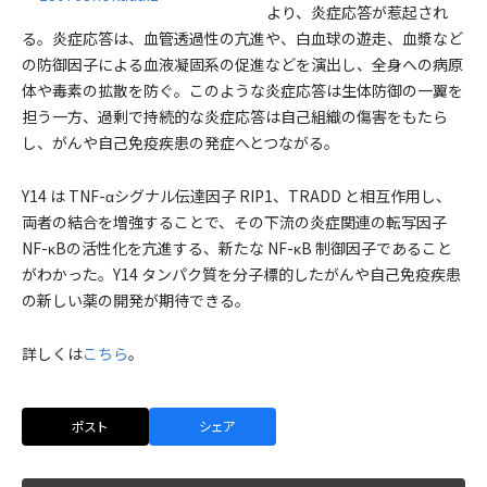
より、炎症応答が惹起され
る。炎症応答は、血管透過性の亢進や、白血球の遊走、血漿など
の防御因子による血液凝固系の促進などを演出し、全身への病原
体や毒素の拡散を防ぐ。このような炎症応答は生体防御の一翼を
担う一方、過剰で持続的な炎症応答は自己組織の傷害をもたら
し、がんや自己免疫疾患の発症へとつながる。
Y14 は TNF-αシグナル伝達因子 RIP1、TRADD と相互作用し、
両者の結合を増強することで、その下流の炎症関連の転写因子
NF-κBの活性化を亢進する、新たな NF-κB 制御因子であること
がわかった。Y14 タンパク質を分子標的したがんや自己免疫疾患
の新しい薬の開発が期待できる。
詳しくは
こちら
。
ポスト
シェア