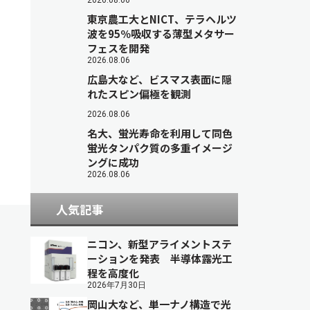
2026.08.06
東京農工大とNICT、テラヘルツ
波を95％吸収する薄型メタサー
フェスを開発
2026.08.06
広島大など、ビスマス表面に隠
れたスピン偏極を観測
2026.08.06
名大、蛍光寿命を利用して同色
蛍光タンパク質の多重イメージ
ングに成功
2026.08.06
人気記事
ニコン、新型アライメントステ
ーションを発表 半導体露光工
程を高度化
2026年7月30日
岡山大など、単一ナノ構造で光