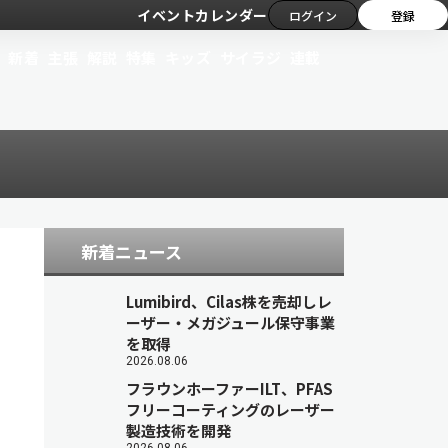
イベントカレンダー
ログイン
登録
新着
主張
解説
特集
キッズ
サイラジ
連載
新着ニュース
Lumibird、Cilas株を売却しレ
ーザー・メガジュール保守事業
を取得
2026.08.06
フラウンホーファーILT、PFAS
フリーコーティングのレーザー
製造技術を開発