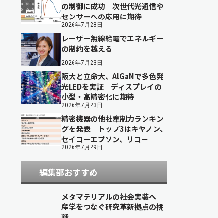
の制御に成功 次世代光通信や
センサーへの応用に期待
2026年7月28日
レーザー無線給電でエネルギー
の制約を越える
2026年7月23日
阪大と立命大、AlGaNで多色発
光LEDを実証 ディスプレイの
小型・高精密化に期待
2026年7月23日
精密機器の他社牽制力ランキン
グを発表 トップ3はキヤノン、
セイコーエプソン、リコー
2026年7月29日
編集部おすすめ
メタマテリアルの社会実装へ
産学をつなぐ研究革新拠点の挑
戦