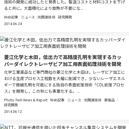
技術の開発に成功したと発表した。製造コストと材料コストを下げ
ると共に，大面積化により放熱が不要にな...
Web記事
ニュース
光関連技術
研究開発
2014.06.24
菱江化学と木田，低出力で高精度孔明を実現するカッ
パーダイレクトレーザビア加工用表面処理技術を開発
化学工業薬品など専門商社の菱江化学と木田は，レーザビア加工に
おける生産プロセス工程数を大幅に削減でき，少ないレーザエネル
ギーで微細孔明を可能にする独自の表面処理技術「CDL処理プロセ
ス」を開発し，この秋にも事業化する。 ...
Photo-Tech News & Report
Web記事
ニュース
光関連技術
新製品
研究開発
2014.06.12