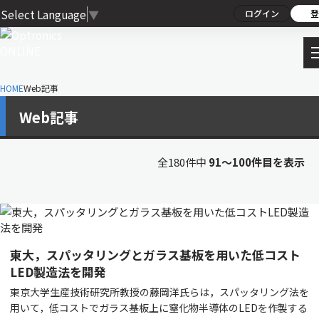
Select Language
▼
ログイン
登
HOME
Web記事
Web記事
全180件中
91〜100件目を表示
東大，スパッタリングとガラス基板を用いた低コスト
LED製造法を開発
東京大学生産技術研究所教授の藤岡洋氏らは，スパッタリング法を
用いて，低コストでガラス基板上に窒化物半導体のLEDを作製する