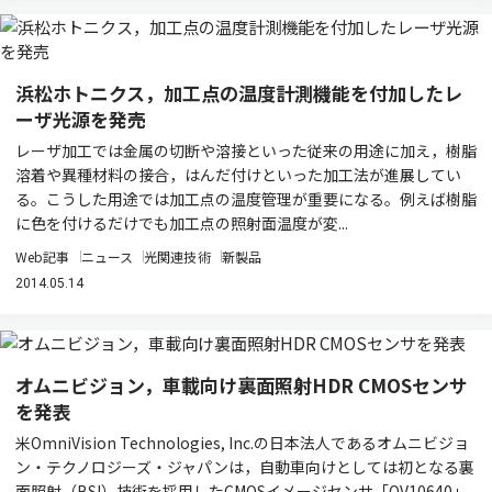
浜松ホトニクス，加工点の温度計測機能を付加したレ
ーザ光源を発売
レーザ加工では金属の切断や溶接といった従来の用途に加え，樹脂
溶着や異種材料の接合，はんだ付けといった加工法が進展してい
る。こうした用途では加工点の温度管理が重要になる。例えば樹脂
に色を付けるだけでも加工点の照射面温度が変...
Web記事
ニュース
光関連技術
新製品
2014.05.14
オムニビジョン，車載向け裏面照射HDR CMOSセンサ
を発表
米OmniVision Technologies, Inc.の日本法人であるオムニビジョ
ン・テクノロジーズ・ジャパンは，自動車向けとしては初となる裏
面照射（BSI）技術を採用したCMOSイメージセンサ「OV10640」