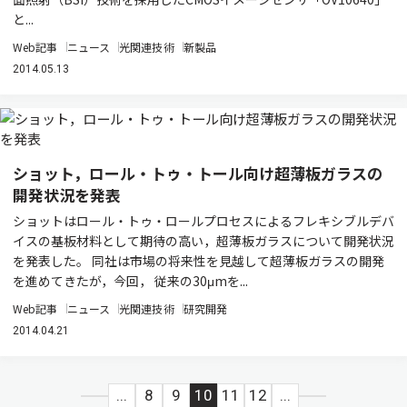
と...
Web記事
ニュース
光関連技術
新製品
2014.05.13
ショット，ロール・トゥ・トール向け超薄板ガラスの
開発状況を発表
ショットはロール・トゥ・ロールプロセスによるフレキシブルデバ
イスの基板材料として期待の高い，超薄板ガラスについて開発状況
を発表した。 同社は市場の将来性を見越して超薄板ガラスの開発
を進めてきたが，今回， 従来の30μmを...
Web記事
ニュース
光関連技術
研究開発
2014.04.21
...
8
9
10
11
12
...