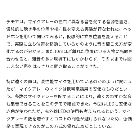
デモでは，マイクアレーの左右に異なる音を発する音源を置き，
仮想的に聴き手の位置や指向性を変える実験が行なわれた。ヘッ
ドホンを用いて聞いてみると，仮想的に立ち位置を変えること
で，実際に立ち位置を移動しているかのように音の聞こえ方が変
化するのが分かる。また10mほど離れた位置にいる人物に指向を
合わせると，雑音の多い環境下にもかかわらず，そのままでは聞
こえない声をはっきりと聞き取ることができた。
特に遠くの声は，高性能マイクを用いているのかのように聞こえ
たが，マイクアレーのマイクは携帯電話用の安価なものだとい
う。多数のマイクアレーを配することにより，遠くのわずかな音
も集音できることをこのデモで確認できた。今回はLEDも安価な
赤色が使われたが，赤外線LEDの使用も考えられるという。マイ
クアレーの数を増やすとコストの問題が避けられないため，低価
格で実現できるのがこの方式の優れた点だとしている。