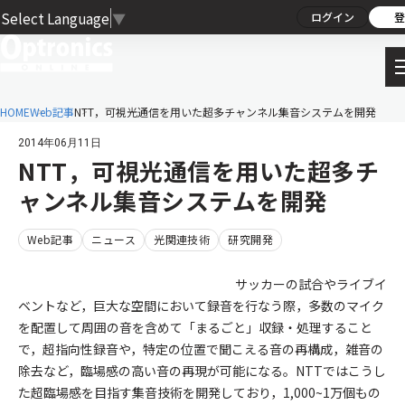
Select Language
▼
ログイン
登
HOME
Web記事
NTT，可視光通信を用いた超多チャンネル集音システムを開発
2014年06月11日
NTT，可視光通信を用いた超多チ
ャンネル集音システムを開発
Web記事
ニュース
光関連技術
研究開発
サッカーの試合やライブイ
ベントなど，巨大な空間において録音を行なう際，多数のマイク
を配置して周囲の音を含めて「まるごと」収録・処理すること
で，超指向性録音や，特定の位置で聞こえる音の再構成，雑音の
除去など，臨場感の高い音の再現が可能になる。NTTではこうし
た超臨場感を目指す集音技術を開発しており，1,000~1万個もの