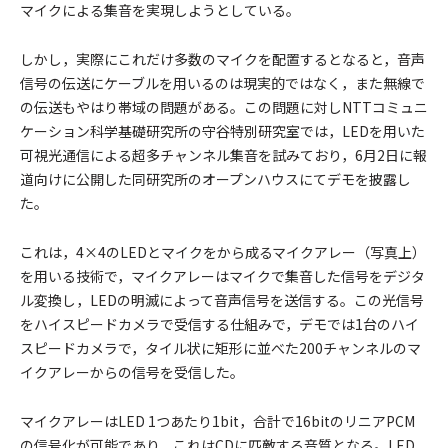
マイクによる集音を実現しようとしている。
しかし，実際にこれだけ多数のマイクを配置するとなると，音声
信号の伝送にケーブルを用いるのは現実的ではなく，また無線で
の伝送もやはり帯域の問題がある。この問題に対しNTTコミュニ
ケーション科学基礎研究所の守谷特別研究室では，LEDを用いた
可視光通信による超多チャンネル集音を試みており，6月2日に報
道向けに公開した同研究所のオープンハウスにてデモを披露し
た。
これは，4×4のLEDとマイクをから成るマイクアレー（写真上）
を用いる技術で，マイクアレーはマイクで集音した信号をデジタ
ル変換し，LEDの明滅によって音声信号を送信する。この光信号
をハイスピードカメラで受信する仕組みで，デモでは1台のハイ
スピードカメラで，タイル状に矩形に並べた200チャンネルのマ
イクアレーからの信号を受信した。
マイクアレーはLED 1つあたり1bit，合計で16bitのリニアPCM
の信号化が可能であり，これはCDに匹敵する音質となる。LED