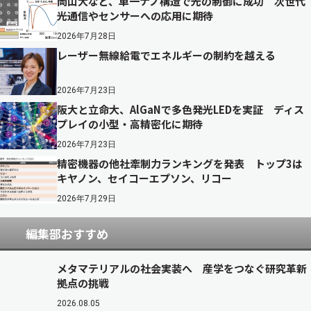
岡山大など、単一ナノ構造で光の制御に成功 次世代
光通信やセンサーへの応用に期待
2026年7月28日
レーザー無線給電でエネルギーの制約を越える
2026年7月23日
阪大と立命大、AlGaNで多色発光LEDを実証 ディス
プレイの小型・高精密化に期待
2026年7月23日
精密機器の他社牽制力ランキングを発表 トップ3は
キヤノン、セイコーエプソン、リコー
2026年7月29日
編集部おすすめ
メタマテリアルの社会実装へ 産学をつなぐ研究革新
拠点の挑戦
2026.08.05