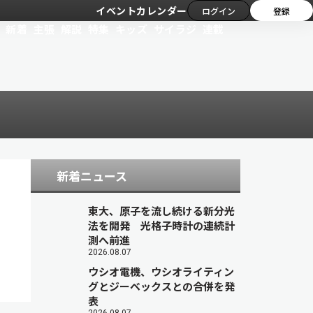
イベントカレンダー
ログイン
登録
新着
主張
解説
特集
キッズ
サイラジ
連載
新着ニュース
東大、原子を流し続ける新分光
法を開発 光格子時計の連続計
測へ前進
2026.08.07
ウシオ電機、ウシオライティン
グとジーベックスとの合併を発
表