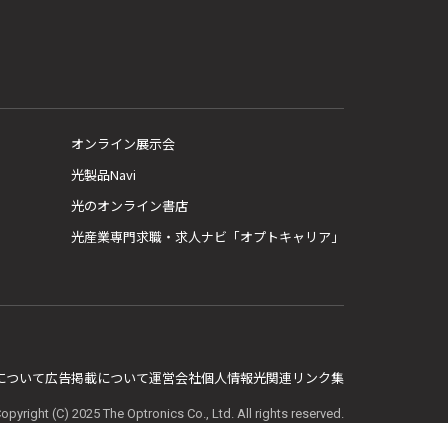
オンライン展示会
光製品Navi
光のオンライン書店
光産業専門求職・求人ナビ「オプトキャリア」
E について
広告掲載について
運営会社
個人情報
光関連リンク集
opyright (C) 2025 The Optronics Co., Ltd. All rights reserved.