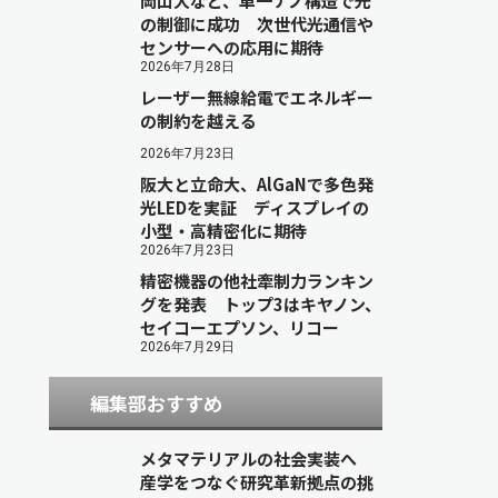
岡山大など、単一ナノ構造で光
の制御に成功 次世代光通信や
センサーへの応用に期待
2026年7月28日
レーザー無線給電でエネルギー
の制約を越える
2026年7月23日
阪大と立命大、AlGaNで多色発
光LEDを実証 ディスプレイの
小型・高精密化に期待
2026年7月23日
精密機器の他社牽制力ランキン
グを発表 トップ3はキヤノン、
セイコーエプソン、リコー
2026年7月29日
編集部おすすめ
メタマテリアルの社会実装へ
産学をつなぐ研究革新拠点の挑