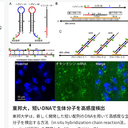
東邦大，短いDNAで生体分子を高感度検出
東邦大学は，新しく開発した短い配列のDNAを用いて高感度な
分子を検出する方法（in situ hybridization chain reaction