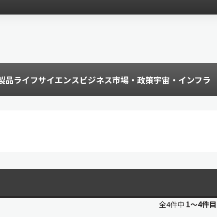
製品
ライフサイエンス
ビジネス
市場・政策
宇宙・インフラ
全4件中
1〜4件