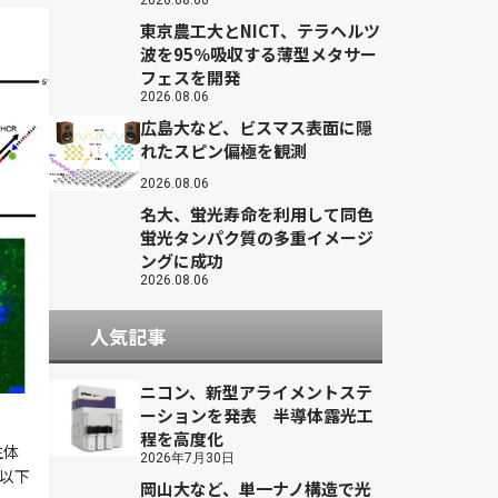
2026.08.06
東京農工大とNICT、テラヘルツ
波を95％吸収する薄型メタサー
フェスを開発
2026.08.06
広島大など、ビスマス表面に隠
れたスピン偏極を観測
2026.08.06
名大、蛍光寿命を利用して同色
蛍光タンパク質の多重イメージ
ングに成功
2026.08.06
人気記事
ニコン、新型アライメントステ
ーションを発表 半導体露光工
程を高度化
生体
2026年7月30日
法，以下
岡山大など、単一ナノ構造で光