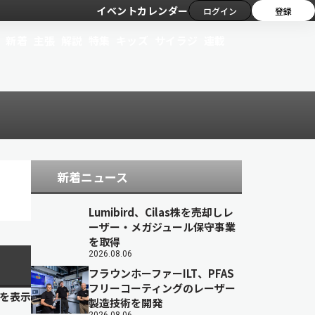
イベントカレンダー
ログイン
登録
新着
主張
解説
特集
キッズ
サイラジ
連載
新着ニュース
Lumibird、Cilas株を売却しレ
ーザー・メガジュール保守事業
を取得
2026.08.06
フラウンホーファーILT、PFAS
フリーコーティングのレーザー
目を表示
製造技術を開発