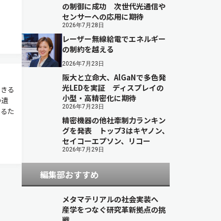
の制御に成功 次世代光通信や
センサーへの応用に期待
2026年7月28日
レーザー無線給電でエネルギー
の制約を越える
2026年7月23日
阪大と立命大、AlGaNで多色発
光LEDを実証 ディスプレイの
できる
小型・高精密化に期待
の遺
2026年7月23日
いるた
精密機器の他社牽制力ランキン
グを発表 トップ3はキヤノン、
セイコーエプソン、リコー
2026年7月29日
編集部おすすめ
メタマテリアルの社会実装へ
産学をつなぐ研究革新拠点の挑
戦