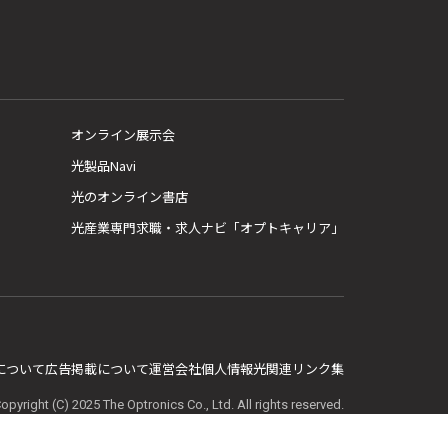
オンライン展示会
光製品Navi
光のオンライン書店
光産業専門求職・求人ナビ「オプトキャリア」
E について
広告掲載について
運営会社
個人情報
光関連リンク集
opyright (C) 2025 The Optronics Co., Ltd. All rights reserved.