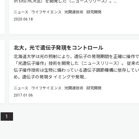
in situ HCR法）を開発した（ニュースリリース）。...
ニュース
ライフサイエンス
光関連技術
研究開発
2020.06.18
北大，光で遺伝子発現をコントロール
北海道大学は光の照射により，遺伝子の発現期間を正確に操作
「光遺伝子操作」技術を開発した（ニュースリリース）。 従来
伝子操作技術は生物に備わっている遺伝子調節機構に依存して
め，遺伝子の発現タ イミングや発現...
ニュース
ライフサイエンス
光関連技術
研究開発
2017.01.06
1