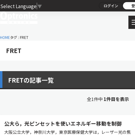
Select Language
▼
ログイン
登
HOME
タグ : FRET
FRET
FRETの記事一覧
全1件中
1件目を表示
公大ら，光ピンセットを使いエネルギー移動を制御
大阪公立大学，神奈川大学，東京医療保健大学は，レーザー光の焦