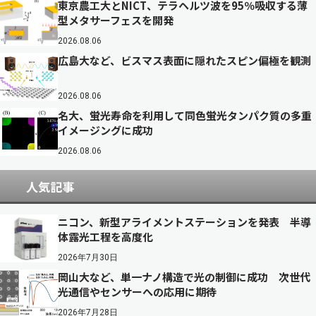
東京農工大とNICT、テラヘルツ波を95％吸収する薄
型メタサーフェスを開発
2026.08.06
広島大など、ビスマス表面に隠れたスピン偏極を観測
2026.08.06
名大、蛍光寿命を利用して同色蛍光タンパク質の多重
イメージングに成功
2026.08.06
人気記事
ニコン、新型アライメントステーションを発表 半導
体露光工程を高度化
2026年7月30日
岡山大など、単一ナノ構造で光の制御に成功 次世代
光通信やセンサーへの応用に期待
2026年7月28日