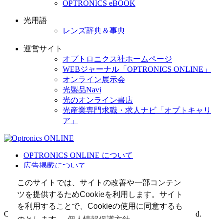
OPTRONICS eBOOK
光用語
レンズ辞典＆事典
運営サイト
オプトロニクス社ホームページ
WEBジャーナル「OPTRONICS ONLINE」
オンライン展示会
光製品Navi
光のオンライン書店
光産業専門求職・求人ナビ「オプトキャリ
ア」
OPTRONICS ONLINE について
広告掲載について
運営会社
このサイトでは、サイトの改善や一部コンテン
個人情報
ツを提供するためCookieを利用します。サイト
光関連リンク集
を利用することで、Cookieの使用に同意するも
Copyright (C) 2025 The Optronics Co., Ltd. All rights reserved.