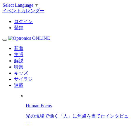
Select Language
▼
イベントカレンダー
ログイン
登録
新着
主張
解説
特集
キッズ
サイラジ
連載
Human Focus
光の現場で働く「人」に焦点を当てたインタビュ
ー