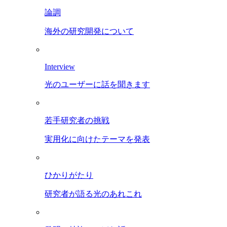
論調
海外の研究開発について
Interview
光のユーザーに話を聞きます
若手研究者の挑戦
実用化に向けたテーマを発表
ひかりがたり
研究者が語る光のあれこれ