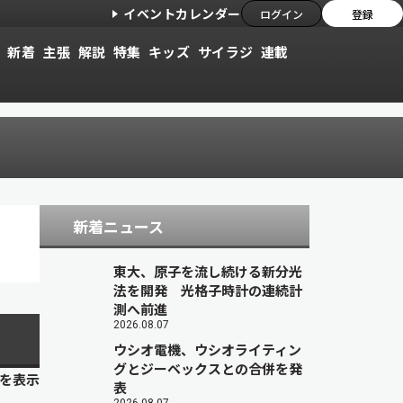
イベントカレンダー
ログイン
登録
新着
主張
解説
特集
キッズ
サイラジ
連載
新着ニュース
東大、原子を流し続ける新分光
法を開発 光格子時計の連続計
測へ前進
2026.08.07
ウシオ電機、ウシオライティン
グとジーベックスとの合併を発
目を表示
表