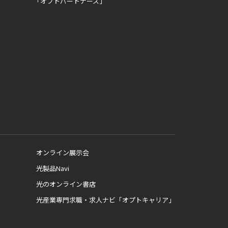
「オプトパートナーズ」
オンライン展示会
光製品Navi
光のオンライン書店
光産業専門求職・求人ナビ「オプトキャリア」