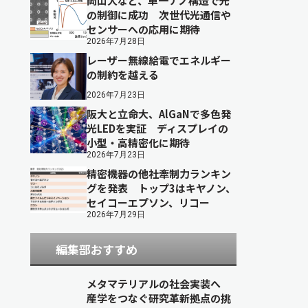
岡山大など、単一ナノ構造で光
の制御に成功 次世代光通信や
センサーへの応用に期待
2026年7月28日
レーザー無線給電でエネルギー
の制約を越える
2026年7月23日
阪大と立命大、AlGaNで多色発
光LEDを実証 ディスプレイの
小型・高精密化に期待
2026年7月23日
精密機器の他社牽制力ランキン
グを発表 トップ3はキヤノン、
セイコーエプソン、リコー
2026年7月29日
編集部おすすめ
メタマテリアルの社会実装へ
産学をつなぐ研究革新拠点の挑