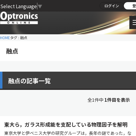
Select Language
▼
ログイン
登
HOME
タグ : 融点
融点
融点の記事一覧
全1件中
1件目を表示
東大ら，ガラス形成能を支配している物理因子を解明
東京大学と伊ベニス大学の研究グループは，長年の謎であった，な