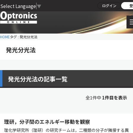
Select Language
▼
ログイン
登
HOME
タグ : 発光分光法
発光分光法
発光分光法の記事一覧
全1件中
1件目を表示
理研，分子間のエネルギー移動を観察
理化学研究所（理研）の研究チームは，二種類の分子が隣接する異