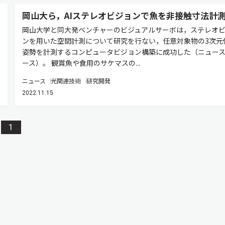
岡山大ら，AIステレオビジョンで魚を非接触寸法計
岡山大学と同大発ベンチャーのビジュアルサーボは，ステレオ
ンを用いた空間計測について研究を行ない，任意対象物の3次元
姿勢を計測するコンピュータビジョン構築に成功した（ニュー
ース）。 観賞魚や食用のサケマスの...
ニュース
光関連技術
研究開発
2022.11.15
1