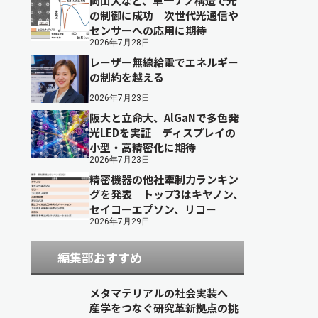
岡山大など、単一ナノ構造で光
の制御に成功 次世代光通信や
センサーへの応用に期待
2026年7月28日
レーザー無線給電でエネルギー
の制約を越える
2026年7月23日
阪大と立命大、AlGaNで多色発
光LEDを実証 ディスプレイの
小型・高精密化に期待
2026年7月23日
精密機器の他社牽制力ランキン
グを発表 トップ3はキヤノン、
セイコーエプソン、リコー
2026年7月29日
編集部おすすめ
メタマテリアルの社会実装へ
産学をつなぐ研究革新拠点の挑