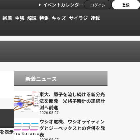
イベントカレンダー
ログイン
登録
新着
主張
解説
特集
キッズ
サイラジ
連載
新着ニュース
東大、原子を流し続ける新分光
法を開発 光格子時計の連続計
測へ前進
2026.08.07
ウシオ電機、ウシオライティン
グとジーベックスとの合併を発
目を表示
表