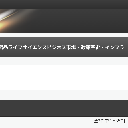
製品
ライフサイエンス
ビジネス
市場・政策
宇宙・インフラ
全2件中
1〜2件