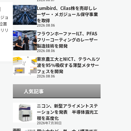
2026.08.07
Lumibird、Cilas株を売却しレ
測
ーザー・メガジュール保守事業
ビジョ
を取得
位置
2026.08.06
スリリ
フラウンホーファーILT、PFAS
フリーコーティングのレーザー
製造技術を開発
2026.08.06
東京農工大とNICT、テラヘルツ
波を95％吸収する薄型メタサー
フェスを開発
2026.08.06
人気記事
ニコン、新型アライメントステ
ーションを発表 半導体露光工
程を高度化
2026年7月30日