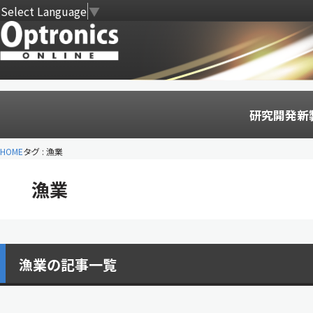
Select Language
▼
研究開発
新
HOME
タグ : 漁業
漁業
漁業の記事一覧