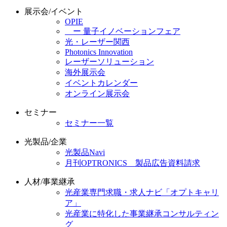
展示会/イベント
OPIE
ー 量子イノベーションフェア
光・レーザー関西
Photonics Innovation
レーザーソリューション
海外展示会
イベントカレンダー
オンライン展示会
セミナー
セミナー一覧
光製品/企業
光製品Navi
月刊OPTRONICS 製品広告資料請求
人材/事業継承
光産業専門求職・求人ナビ「オプトキャリ
ア」
光産業に特化した事業継承コンサルティン
グ