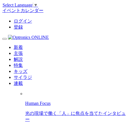
Select Language
▼
イベントカレンダー
ログイン
登録
新着
主張
解説
特集
キッズ
サイラジ
連載
Human Focus
光の現場で働く「人」に焦点を当てたインタビュ
ー