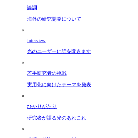
論調
海外の研究開発について
Interview
光のユーザーに話を聞きます
若手研究者の挑戦
実用化に向けたテーマを発表
ひかりがたり
研究者が語る光のあれこれ