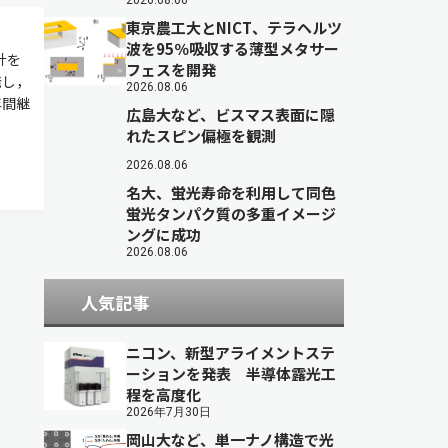
2026.08.06
東京農工大とNICT、テラヘルツ
波を95％吸収する薄型メタサー
計を
フェスを開発
発し，
2026.08.06
年間継
広島大など、ビスマス表面に隠
れたスピン偏極を観測
2026.08.06
名大、蛍光寿命を利用して同色
蛍光タンパク質の多重イメージ
ングに成功
2026.08.06
人気記事
ニコン、新型アライメントステ
ーションを発表 半導体露光工
程を高度化
2026年7月30日
岡山大など、単一ナノ構造で光