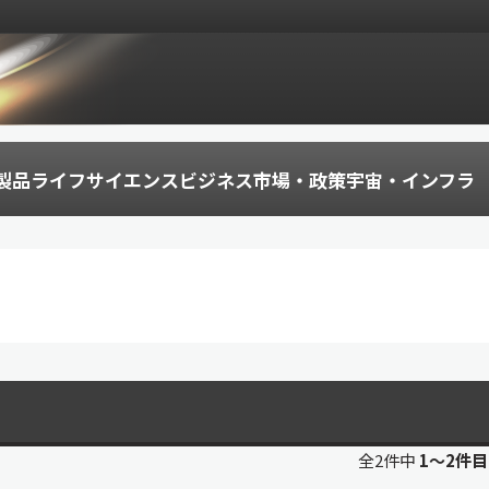
製品
ライフサイエンス
ビジネス
市場・政策
宇宙・インフラ
全2件中
1〜2件