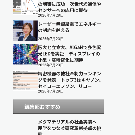
の制御に成功 次世代光通信や
センサーへの応用に期待
2026年7月28日
レーザー無線給電でエネルギー
の制約を越える
2026年7月23日
阪大と立命大、AlGaNで多色発
光LEDを実証 ディスプレイの
小型・高精密化に期待
2026年7月23日
精密機器の他社牽制力ランキン
グを発表 トップ3はキヤノン、
セイコーエプソン、リコー
2026年7月29日
編集部おすすめ
メタマテリアルの社会実装へ
産学をつなぐ研究革新拠点の挑
戦