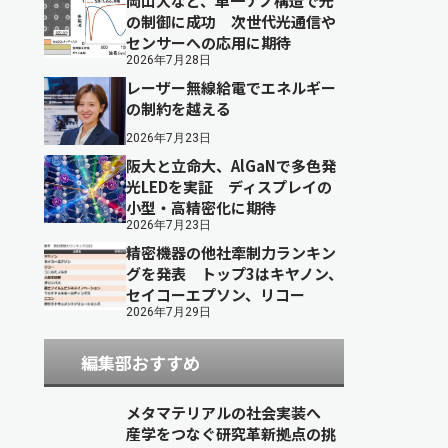
岡山大など、単一ナノ構造で光
の制御に成功 次世代光通信や
センサーへの応用に期待
2026年7月28日
レーザー無線給電でエネルギー
の制約を越える
2026年7月23日
阪大と立命大、AlGaNで多色発
光LEDを実証 ディスプレイの
小型・高精密化に期待
2026年7月23日
精密機器の他社牽制力ランキン
グを発表 トップ3はキヤノン、
セイコーエプソン、リコー
2026年7月29日
編集部おすすめ
メタマテリアルの社会実装へ
産学をつなぐ研究革新拠点の挑