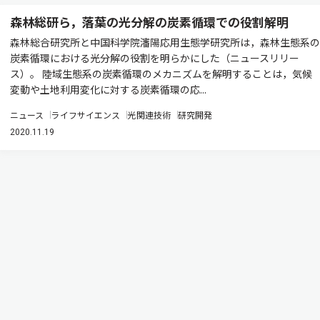
森林総研ら，落葉の光分解の炭素循環での役割解明
森林総合研究所と中国科学院瀋陽応用生態学研究所は，森林生態系の
炭素循環における光分解の役割を明らかにした（ニュースリリー
ス）。 陸域生態系の炭素循環のメカニズムを解明することは，気候
変動や土地利用変化に対する炭素循環の応...
ニュース
ライフサイエンス
光関連技術
研究開発
2020.11.19