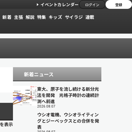
イベントカレンダー
ログイン
登録
新着
主張
解説
特集
キッズ
サイラジ
連載
新着ニュース
東大、原子を流し続ける新分光
法を開発 光格子時計の連続計
測へ前進
2026.08.07
ウシオ電機、ウシオライティン
グとジーベックスとの合併を発
目を表示
表