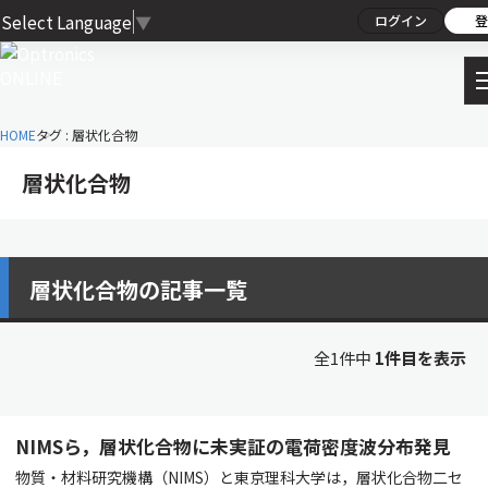
Select Language
▼
ログイン
登
HOME
タグ : 層状化合物
層状化合物
層状化合物の記事一覧
全1件中
1件目を表示
NIMSら，層状化合物に未実証の電荷密度波分布発見
物質・材料研究機構（NIMS）と東京理科大学は，層状化合物二セ