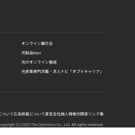
オンライン展示会
光製品Navi
光のオンライン書店
光産業専門求職・求人ナビ「オプトキャリア」
E について
広告掲載について
運営会社
個人情報
光関連リンク集
opyright (C) 2025 The Optronics Co., Ltd. All rights reserved.