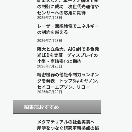
岡山大など、単一ナノ構造で光
の制御に成功 次世代光通信や
センサーへの応用に期待
2026年7月28日
レーザー無線給電でエネルギー
の制約を越える
2026年7月23日
阪大と立命大、AlGaNで多色発
光LEDを実証 ディスプレイの
小型・高精密化に期待
2026年7月23日
精密機器の他社牽制力ランキン
グを発表 トップ3はキヤノン、
セイコーエプソン、リコー
2026年7月29日
編集部おすすめ
メタマテリアルの社会実装へ
産学をつなぐ研究革新拠点の挑