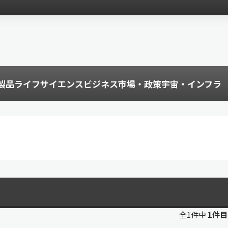
製品
ライフサイエンス
ビジネス
市場・政策
宇宙・インフラ
全1件中
1件