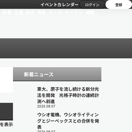
イベントカレンダー
ログイン
登録
新着
主張
解説
特集
キッズ
サイラジ
連載
新着ニュース
東大、原子を流し続ける新分光
法を開発 光格子時計の連続計
測へ前進
2026.08.07
ウシオ電機、ウシオライティン
グとジーベックスとの合併を発
目を表示
表