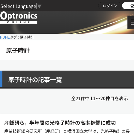
Select Language
▼
ログイン
登
HOME
タグ : 原子時計
原子時計
原子時計の記事一覧
全21件中
11〜20件目を表示
産総研ら，半年間の光格子時計の高率稼働に成功
産業技術総合研究所（産総研）と横浜国立大学は，光格子時計の長