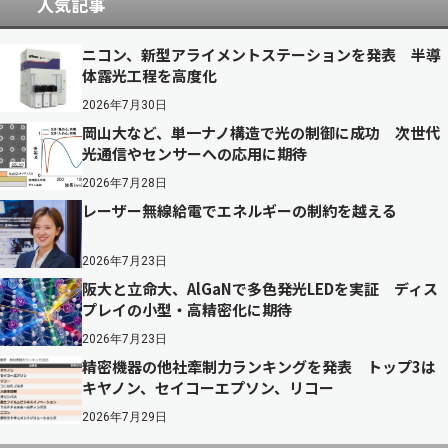
人気記事
ニコン、新型アライメントステーションを発表 半導
体露光工程を高度化
2026年7月30日
岡山大など、単一ナノ構造で光の制御に成功 次世代
光通信やセンサーへの応用に期待
2026年7月28日
レーザー無線給電でエネルギーの制約を越える
2026年7月23日
阪大と立命大、AlGaNで多色発光LEDを実証 ディス
プレイの小型・高精密化に期待
2026年7月23日
精密機器の他社牽制力ランキングを発表 トップ3は
キヤノン、セイコーエプソン、リコー
2026年7月29日