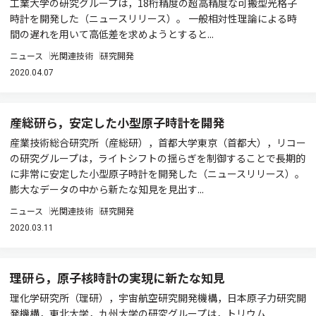
工業大学の研究グループは，18桁精度の超高精度な可搬型光格子
時計を開発した（ニュースリリース）。 一般相対性理論による時
間の遅れを用いて高低差を求めようとすると...
ニュース
光関連技術
研究開発
2020.04.07
産総研ら，安定した小型原子時計を開発
産業技術総合研究所（産総研），首都大学東京（首都大），リコー
の研究グループは，ライトシフトの揺らぎを制御することで長期的
に非常に安定した小型原子時計を開発した（ニュースリリース）。
膨大なデータの中から新たな知見を見出す...
ニュース
光関連技術
研究開発
2020.03.11
理研ら，原子核時計の実現に新たな知見
理化学研究所（理研），宇宙航空研究開発機構，日本原子力研究開
発機構，東北大学，九州大学の研究グループは，トリウム