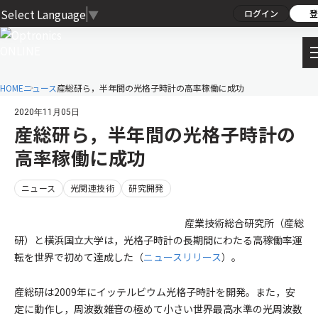
Select Language
▼
ログイン
登
HOME
ニュース
産総研ら，半年間の光格子時計の高率稼働に成功
2020年11月05日
産総研ら，半年間の光格子時計の
高率稼働に成功
ニュース
光関連技術
研究開発
産業技術総合研究所（産総
研）と横浜国立大学は，光格子時計の長期間にわたる高稼働率運
転を世界で初めて達成した（
ニュースリリース
）。
産総研は2009年にイッテルビウム光格子時計を開発。また，安
定に動作し，周波数雑音の極めて小さい世界最高水準の光周波数