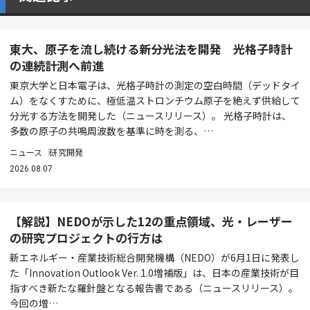
東大、原子を流し続ける新分光法を開発 光格子時計
の連続計測へ前進
東京大学と日本電子は、光格子時計の測定の空白時間（デッドタイ
ム）をなくすために、極低温ストロンチウム原子を絶えず供給して
分光する方法を開発した（ニュースリリース）。 光格子時計は、
多数の原子の共鳴周波数を基準に時を測る、…
ニュース
研究開発
2026.08.07
【解説】NEDOが示した12の重点領域、光・レーザー
の研究プロジェクトの行方は
新エネルギー・産業技術総合開発機構（NEDO）が6月1日に発表し
た「Innovation Outlook Ver. 1.0増補版」は、日本の産業技術が目
指すべき新たな羅針盤となる報告書である（ニュースリリース）。
今回の増…