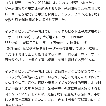
コムも開発してきた。2018年には，これまで問題であったレー
ザー周波数の不安定性を解決するため，光周波数コムを応用して
レーザーを安定化する手法を採用し，イッテルビウム光格子時計
を数か月で60時間以上の運転を実現した。
イッテルビウム光格子時計では，イッテルビウム原子減速用のレ
ーザー（399nm），原子冷却用のレーザー（399nm，
556nm），光格子用レーザー（759nm），時計レーザー
（578nm）など多種多様なレーザーを複数用いており，継続し
て光格子時計を正しく動作させるには，これら全てのレーザーの
周波数やパワーを極めて高い精度で制御し続ける必要がある。
イッテルビウム光格子時計には周波数ロックなどの多数のフィー
ドバック制御が組み込まれているが，現在の制御方法ではわずか
な気温や気圧の変化，振動や音響ノイズなどの外的要因により制
御が中断される場合があり，光格子時計の運転時間を短くする要
因となっていた。そのため，光格子時計を運転する際には，中断
した装置を再起動するために対応できる担当者が実験室内にいる
必要があった。