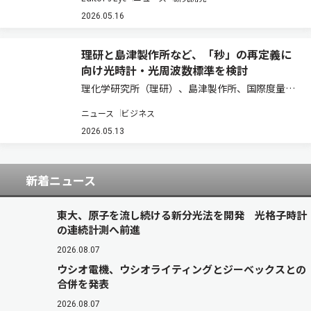
「秒」の定義が見直される可能性があるからだ。
その主役の一つとして注目されているのが、東京
2026.05.16
大学の香取秀俊教授が考案した「光格子時計」
だ…
理研と島津製作所など、「秒」の再定義に
向け光時計・光周波数標準を検討
理化学研究所（理研）、島津製作所、国際度量衡
局（BIPM）は、光周波数標準（OFS：Optical
ニュース
ビジネス
Frequency Standards）に関する調査・検討に向
けた協力を開始するための覚書を締結したと発表
2026.05.13
した（ニュース…
新着ニュース
東大、原子を流し続ける新分光法を開発 光格子時計
の連続計測へ前進
2026.08.07
ウシオ電機、ウシオライティングとジーベックスとの
合併を発表
2026.08.07