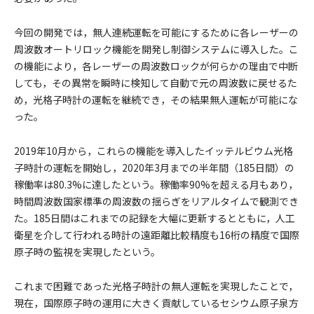
今回の開発では，無人連続運転を可能にするために各レーザーの
周波数オートリロック機能を開発し制御システムに導入した。こ
の機能により，各レーザーの周波数ロックが何らかの理由で中断
しても，その異常を瞬時に検知して自動で元の周波数に戻せるた
め，光格子時計の運転を継続でき，その結果無人運転が可能にな
った。
2019年10月から，これらの機能を導入したイッテルビウム光格
子時計の運転を開始し，2020年3月までの半年間（185日間）の
稼働率は80.3%に達したという。稼働率90%を超える月もあり，
時間周波数国家標準の周波数の揺らぎをリアルタイムで観測でき
た。185日間はこれまでの記録を大幅に更新するとともに，人工
衛星を介して行われる時計の遠距離比較精度も16桁の精度で国際
原子時の監視を実現したという。
これまで困難であった光格子時計の無人運転を実現したことで，
現在，国際原子時の運用に大きく貢献しているセシウム原子泉方