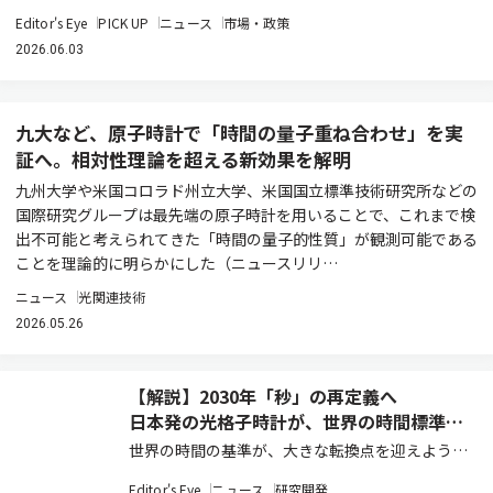
Editor's Eye
PICK UP
ニュース
市場・政策
2026.06.03
九大など、原子時計で「時間の量子重ね合わせ」を実
証へ。相対性理論を超える新効果を解明
九州大学や米国コロラド州立大学、米国国立標準技術研究所などの
国際研究グループは最先端の原子時計を用いることで、これまで検
出不可能と考えられてきた「時間の量子的性質」が観測可能である
ことを理論的に明らかにした（ニュースリリ…
ニュース
光関連技術
2026.05.26
【解説】2030年「秒」の再定義へ
日本発の光格子時計が、世界の時間標準を
変える
世界の時間の基準が、大きな転換点を迎えようと
している。2030年にも、国際単位系における
Editor's Eye
ニュース
研究開発