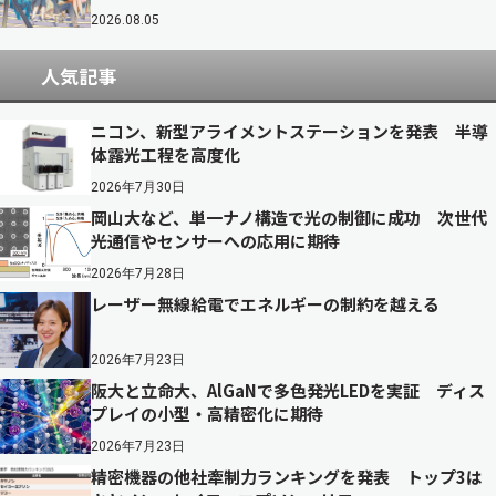
2026.08.05
人気記事
ニコン、新型アライメントステーションを発表 半導
体露光工程を高度化
2026年7月30日
岡山大など、単一ナノ構造で光の制御に成功 次世代
光通信やセンサーへの応用に期待
2026年7月28日
レーザー無線給電でエネルギーの制約を越える
2026年7月23日
阪大と立命大、AlGaNで多色発光LEDを実証 ディス
プレイの小型・高精密化に期待
2026年7月23日
精密機器の他社牽制力ランキングを発表 トップ3は