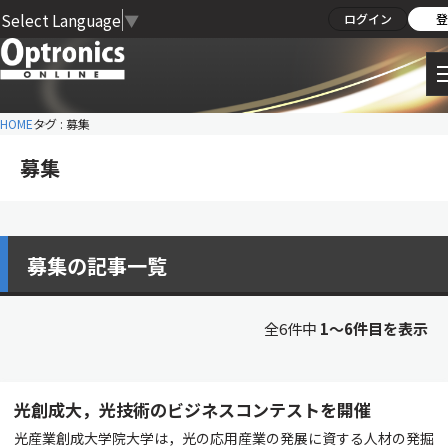
Select Language
▼
ログイン
登
HOME
タグ : 募集
募集
募集の記事一覧
全6件中
1〜6件目を表示
光創成大，光技術のビジネスコンテストを開催
光産業創成大学院大学は，光の応用産業の発展に資する人材の発掘