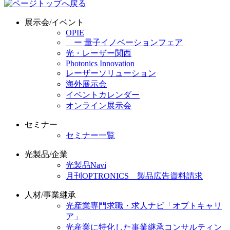
展示会/イベント
OPIE
ー 量子イノベーションフェア
光・レーザー関西
Photonics Innovation
レーザーソリューション
海外展示会
イベントカレンダー
オンライン展示会
セミナー
セミナー一覧
光製品/企業
光製品Navi
月刊OPTRONICS 製品広告資料請求
人材/事業継承
光産業専門求職・求人ナビ「オプトキャリ
ア」
光産業に特化した事業継承コンサルティン