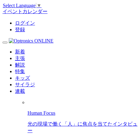
Select Language
▼
イベントカレンダー
ログイン
登録
新着
主張
解説
特集
キッズ
サイラジ
連載
Human Focus
光の現場で働く「人」に焦点を当てたインタビュ
ー