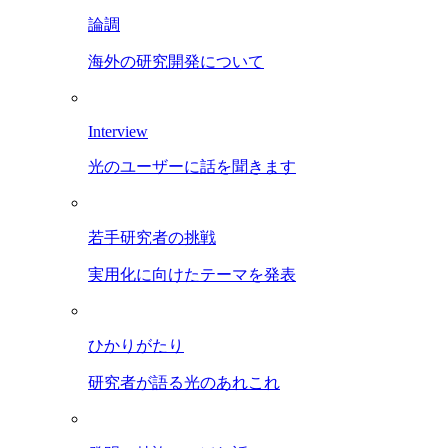
論調
海外の研究開発について
Interview
光のユーザーに話を聞きます
若手研究者の挑戦
実用化に向けたテーマを発表
ひかりがたり
研究者が語る光のあれこれ