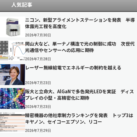
人気記事
ニコン、新型アライメントステーションを発表 半導
体露光工程を高度化
2026年7月30日
岡山大など、単一ナノ構造で光の制御に成功 次世代
光通信やセンサーへの応用に期待
2026年7月28日
レーザー無線給電でエネルギーの制約を越える
2026年7月23日
阪大と立命大、AlGaNで多色発光LEDを実証 ディス
プレイの小型・高精密化に期待
2026年7月23日
精密機器の他社牽制力ランキングを発表 トップ3は
キヤノン、セイコーエプソン、リコー
2026年7月29日