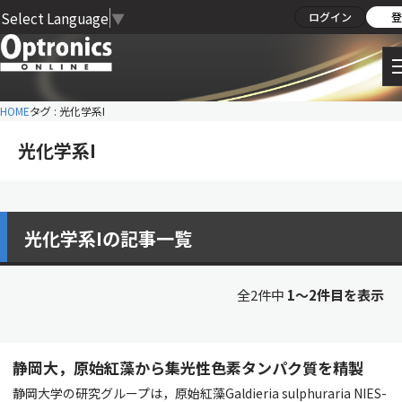
Select Language
▼
ログイン
登
HOME
タグ : 光化学系I
光化学系I
光化学系Iの記事一覧
全2件中
1〜2件目を表示
静岡大，原始紅藻から集光性色素タンパク質を精製
静岡大学の研究グループは，原始紅藻Galdieria sulphuraria NIES-