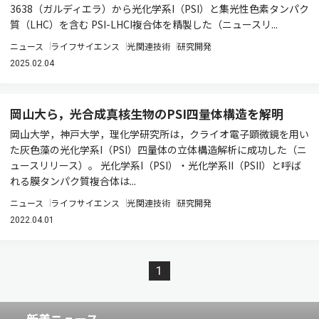
3638（ガルディエラ）から光化学系I（PSI）と集光性色素タンパク
質（LHC）を含む PSI-LHCI複合体を精製した（ニュースリ...
ニュース
ライフサイエンス
光関連技術
研究開発
2025.02.04
岡山大ら，光合成真核生物のPSI四量体構造を解明
岡山大学，神戸大学，理化学研究所は，クライオ電子顕微鏡を用い
た灰色藻の光化学系I（PSI）四量体の立体構造解析に成功した（ニ
ュースリリース）。 光化学系I（PSI）・光化学系II（PSII）と呼ば
れる膜タンパク質複合体は...
ニュース
ライフサイエンス
光関連技術
研究開発
2022.04.01
1
新着ニュース