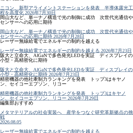
ニコン、新型アライメントステーションを発表 半導体露光工
程を高度化
2026年7月30日
岡山大など、単一ナノ構造で光の制御に成功 次世代光通信や
センサーへの応用に期待
岡山大など、単一ナノ構造で光の制御に成功 次世代光通信や
センサーへの応用に期待
2026年7月28日
レーザー無線給電でエネルギーの制約を越える
レーザー無線給電でエネルギーの制約を越える
2026年7月23日
阪大と立命大、AlGaNで多色発光LEDを実証 ディスプレイの
小型・高精密化に期待
阪大と立命大、AlGaNで多色発光LEDを実証 ディスプレイの
小型・高精密化に期待
2026年7月23日
精密機器の他社牽制力ランキングを発表 トップ3はキヤノ
ン、セイコーエプソン、リコー
精密機器の他社牽制力ランキングを発表 トップ3はキヤノ
ン、セイコーエプソン、リコー
2026年7月29日
編集部おすすめ
メタマテリアルの社会実装へ 産学をつなぐ研究革新拠点の挑
戦
2026.08.05
レーザー無線給電でエネルギーの制約を越える