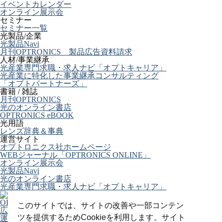
イベントカレンダー
オンライン展示会
セミナー
セミナー一覧
光製品/企業
光製品Navi
月刊OPTRONICS 製品広告資料請求
人材/事業継承
光産業専門求職・求人ナビ「オプトキャリア」
光産業に特化した事業継承コンサルティング
「オプトパートナーズ」
書籍 / 雑誌
月刊OPTRONICS
光のオンライン書店
OPTRONICS eBOOK
光用語
レンズ辞典＆事典
運営サイト
オプトロニクス社ホームページ
WEBジャーナル「OPTRONICS ONLINE」
オンライン展示会
光製品Navi
光のオンライン書店
光産業専門求職・求人ナビ「オプトキャリア」
OPTRONICS ONLINE について
このサイトでは、サイトの改善や一部コンテン
広告掲載について
ツを提供するためCookieを利用します。サイト
運営会社