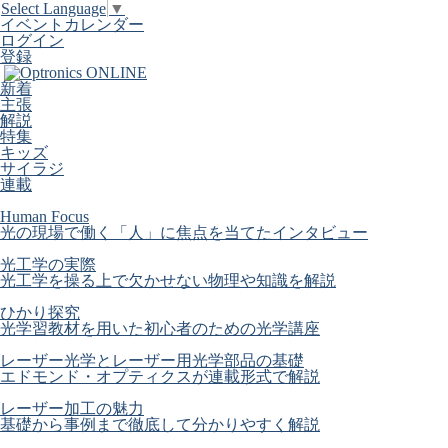
Select Language
▼
イベントカレンダー
ログイン
登録
新着
主張
解説
特集
キッズ
サイラジ
連載
Human Focus
光の現場で働く「人」に焦点を当てたインタビュー
光工学の実際
光工学を操る上で欠かせない物理や知識を解説
ひかり探究
光学習教材を用いた初心者のための光学講座
レーザー光学とレーザー用光学部品の基礎
エドモンド・オプティクスが連載形式で解説
レーザー加工の魅力
基礎から事例まで徹底して分かりやすく解説