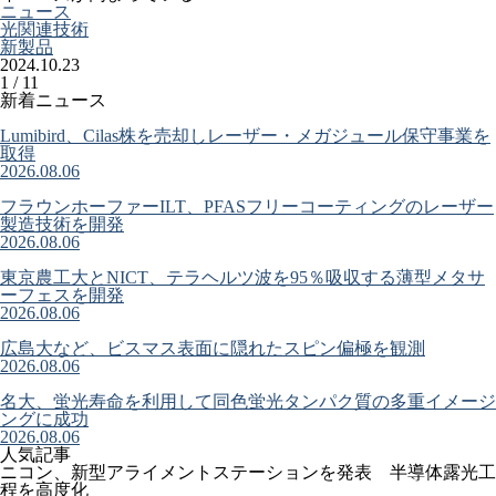
ニュース
光関連技術
新製品
2024.10.23
1 / 1
1
新着ニュース
Lumibird、Cilas株を売却しレーザー・メガジュール保守事業を
取得
2026.08.06
フラウンホーファーILT、PFASフリーコーティングのレーザー
製造技術を開発
2026.08.06
東京農工大とNICT、テラヘルツ波を95％吸収する薄型メタサ
ーフェスを開発
2026.08.06
広島大など、ビスマス表面に隠れたスピン偏極を観測
2026.08.06
名大、蛍光寿命を利用して同色蛍光タンパク質の多重イメージ
ングに成功
2026.08.06
人気記事
ニコン、新型アライメントステーションを発表 半導体露光工
程を高度化