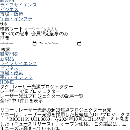
新製品
ライフサイエンス
ビジネス
市場・政策
宇宙・インフラ
検索
検索ワード
すべての記事
会員限定記事のみ
期間
〜
検索
研究開発
新製品
ライフサイエンス
ビジネス
市場・政策
宇宙・インフラ
HOME
タグ : レーザー光源プロジェクター
レーザー光源プロジェクター
レーザー光源プロジェクターの記事一覧
全1件中
1件目を表示
リコー，レーザー光源の超短焦点プロジェクター発売
リコーは，レーザー光源を採用した超短焦点DLPプロジェクタ
ー「RICOH PJ UHL3660」を2024年10月31日に発売すると発表
した（ニュースリリース）。オープン価格。 この製品は，近
年ニーズが高まっている120...