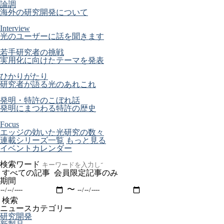
論調
海外の研究開発について
Interview
光のユーザーに話を聞きます
若手研究者の挑戦
実用化に向けたテーマを発表
ひかりがたり
研究者が語る光のあれこれ
発明・特許のこぼれ話
発明にまつわる特許の歴史
Focus
エッジの効いた光研究の数々
連載シリーズ一覧
もっと見る
イベントカレンダー
検索ワード
すべての記事
会員限定記事のみ
期間
〜
検索
ニュースカテゴリー
研究開発