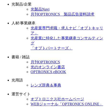
光製品/企業
光製品Navi
月刊OPTRONICS 製品広告資料請求
人材/事業継承
光産業専門求職・求人ナビ「オプトキャリ
ア」
光産業に特化した事業継承コンサルティン
グ
「オプトパートナーズ」
書籍 / 雑誌
月刊OPTRONICS
光のオンライン書店
OPTRONICS eBOOK
光用語
レンズ辞典＆事典
運営サイト
オプトロニクス社ホームページ
WEBジャーナル「OPTRONICS ONLINE」