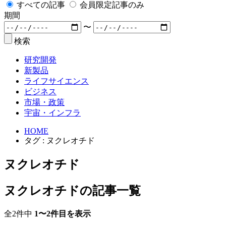
すべての記事
会員限定記事のみ
期間
〜
検索
研究開発
新製品
ライフサイエンス
ビジネス
市場・政策
宇宙・インフラ
HOME
タグ : ヌクレオチド
ヌクレオチド
ヌクレオチドの記事一覧
全2件中
1〜2件目を表示