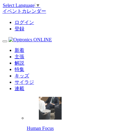
Select Language
▼
イベントカレンダー
ログイン
登録
新着
主張
解説
特集
キッズ
サイラジ
連載
Human Focus