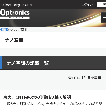
Select Language
▼
ログイン
登
HOME
タグ : ナノ空間
ナノ空間
ナノ空間の記事一覧
全1件中
1件目を表示
京大，CNT内の水の挙動をX線で解明
京都大学の研究グループは，合成ナノチューブの疎水性の内部空間