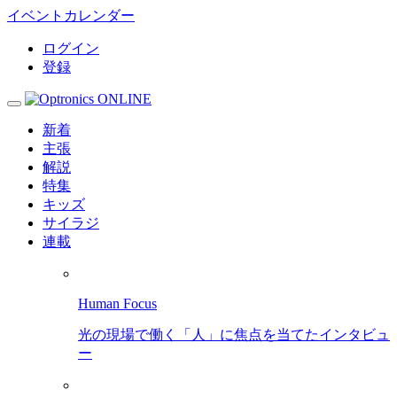
イベントカレンダー
ログイン
登録
新着
主張
解説
特集
キッズ
サイラジ
連載
Human Focus
光の現場で働く「人」に焦点を当てたインタビュ
ー