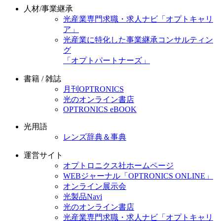
人材/事業継承
光産業専門求職・求人ナビ「オプトキャリ
ア」
光産業に特化した事業継承コンサルティン
グ
「オプトパートナーズ」
書籍 / 雑誌
月刊OPTRONICS
光のオンライン書店
OPTRONICS eBOOK
光用語
レンズ辞典＆事典
運営サイト
オプトロニクス社ホームページ
WEBジャーナル「OPTRONICS ONLINE」
オンライン展示会
光製品Navi
光のオンライン書店
光産業専門求職・求人ナビ「オプトキャリ