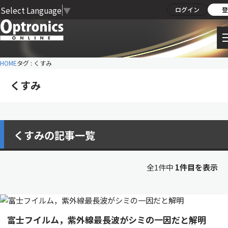
Select Language
▼
ログイン
登
HOME
タグ : くすみ
くすみ
くすみの記事一覧
全1件中
1件目を表示
富士フイルム，紫外線最長波がシミの一因だと解明