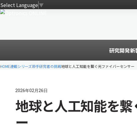
Select Language
▼
研究開発
新
HOME
連載シリーズ
若手研究者の挑戦
地球と人工知能を繋ぐ光ファイバーセンサー
2026年02月26日
地球と人工知能を繋
ー