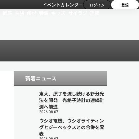
イベントカレンダー
ログイン
登録
新着
主張
解説
特集
キッズ
サイラジ
連載
新着ニュース
東大、原子を流し続ける新分光
法を開発 光格子時計の連続計
測へ前進
2026.08.07
ウシオ電機、ウシオライティン
グとジーベックスとの合併を発
表