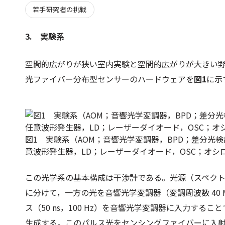
若手研究者の挑戦
3. 実験系
空間的広がりが狭い室内実験と空間的広がりが大きい
光ファイバー分布型センサーのハードウェアを
図1
に示
図1 実験系（AOM；音響光学変調器，BPD；差分光検
意波形発生器，LD；レーザーダイオード，OSC；オシ
この光学系の基本構成は干渉計である。光源（スペクトル線幅
に分けて，一方の光を音響光学変調器（変調周波数 40
ス（50 ns，100 Hz）を音響光学変調器に入力する
生成する。このパルス光をセンシングファイバーに入