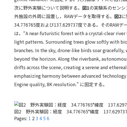
次に野外実験について説明する。
図1
の実験系のセンシ
外施設の外周に設置し，RAWデータを取得する。
図2
に
34.776765度および137.629737度である。そのR
は，“A near-futuristic forest with a crystal-clear rive
light patterns. Surrounding trees glow softly with bi
branches. In the sky, drone-like birds soar gracefully, 
beyond the horizon. Along the riverbank, autonomous 
drifts across the scene, creating a serene and ethere
emphasizing harmony between advanced technology and
Engine quality, 8K resolution.” に固定する。
図2 野外実験図：経度 34.776765°緯度 137.6
Pages:
1
2
3
4
5
6