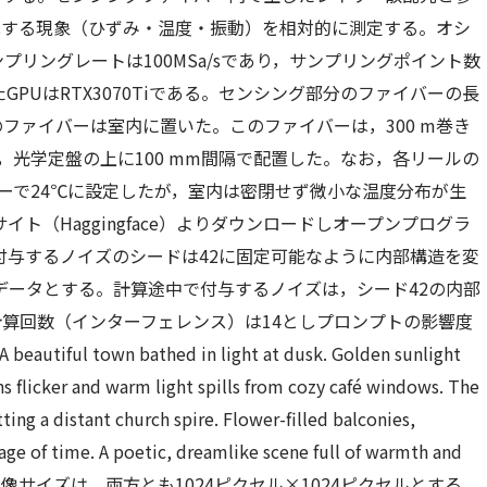
化する現象（ひずみ・温度・振動）を相対的に測定する。オシ
4A）のサンプリングレートは100MSa/sであり，サンプリングポイント数
GPUはRTX3070Tiである。センシング部分のファイバーの長
 mのファイバーは室内に置いた。このファイバーは，300 m巻き
し，光学定盤の上に100 mm間隔で配置した。なお，各リールの
ナーで24℃に設定したが，室内は密閉せず微小な温度分布が生
イト（Haggingface）よりダウンロードしオープンプログラ
で付与するノイズのシードは42に固定可能なように内部構造を変
Wデータとする。計算途中で付与するノイズは，シード42の内部
。計算回数（インターフェレンス）は14としプロンプトの影響度
own bathed in light at dusk. Golden sunlight
s flicker and warm light spills from cozy café windows. The
ing a distant church spire. Flower-filled balconies,
sage of time. A poetic, dreamlike scene full of warmth and
と出力画像サイズは，両方とも1024ピクセル×1024ピクセルとする。