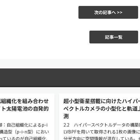
次の記事へ >>
記事一覧
己組織化を組み合わせ
超小型衛星搭載に向けたハイパ
イト太陽電池の自発的
ペクトルカメラの小型化と軌道
測
御：自己組織化によるp-i
2.2 ハイパースペクトルデータの構築
構造型（p-i-n型）におい
LVBPFを用いて取得される1枚の画像
っているのが自己組織化
分光方向に空間情報が混在している。