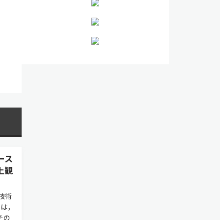
ース
上観
技術
には，
その