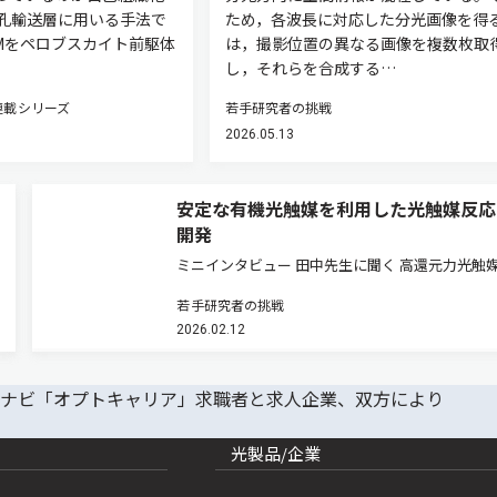
正孔輸送層に用いる手法で
ため，各波長に対応した分光画像を得
AMをペロブスカイト前駆体
は，撮影位置の異なる画像を複数枚取
し，それらを合成する…
連載シリーズ
若手研究者の挑戦
2026.05.13
安定な有機光触媒を利用した光触媒反応
開発
ミニインタビュー 田中先生に聞く 高還元力光触
いう新しい挑戦 ─研究を始めたきっかけから （
若手研究者の挑戦
中）私は博士課程の頃から光触媒の研究に取り組
2026.02.12
主に酸化力の高い触媒の開発を進めてきました。
前に岡山大学に着任したこと…
光製品/企業