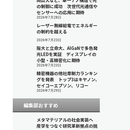
岡山大など、単一ナノ構造で光
の制御に成功 次世代光通信や
センサーへの応用に期待
2026年7月28日
レーザー無線給電でエネルギー
の制約を越える
2026年7月23日
阪大と立命大、AlGaNで多色発
光LEDを実証 ディスプレイの
小型・高精密化に期待
2026年7月23日
精密機器の他社牽制力ランキン
グを発表 トップ3はキヤノン、
セイコーエプソン、リコー
2026年7月29日
編集部おすすめ
メタマテリアルの社会実装へ
産学をつなぐ研究革新拠点の挑