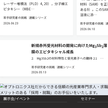
レーザー堆積法（PLD）4, 20），分子線エ
材料（SAM）を
ピタキシー（MBE…
ある9）。このS
溶液に添…
若手研究者の挑戦
連載シリーズ
若手研究者の挑戦
2026.06.23
2026.06.10
新規赤外受光材料の開発に向けたMg
Sb
薄
3
2
膜のエピタキシャル成長
2. Mg3Sb2の材料特性と受光素子への期待 2.1
Mg3Sb2の結晶構造とバンド構造 Mg3Sb2は，アルカ
若手研究者の挑戦
連載シリーズ
リ土類金属であるMgと第15族元素であるSbから構成
2026.05.13
される化合物半導体である。その結晶構造は，六方晶
系に属…
展示会/イベント
セミナー