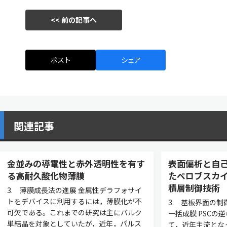
<< 前の記事へ
ポスト
シェア
関連記事
金並みの導電性と赤外透明性を有す
表面偏析と自
る高耐久酸化物薄膜
たペロブスカ
積層制御技術
3. 薄膜成長法の進展 金属性デラフォサイ
トをデバイスに利用するには，薄膜化が不
3. 基板界面の制
可欠である。これまでの研究は主にバルク
一括成膜 PSCの逆
単結晶を対象としていたが，近年，パルス
て，近年主流とな