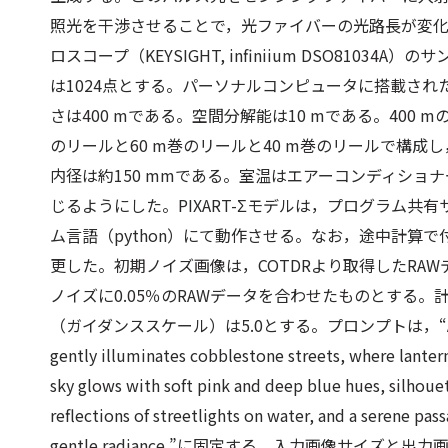
照光を干渉させることで，光ファイバーの光路長が変
ロスコープ（KEYSIGHT, infiniium DSO8103
は1024点とする。パーソナルコンピュータに搭載された
さは400 mである。空間分解能は10 mである。400
のリールと60 m巻のリールと40 m巻のリールで構成
内径は約150 mmである。室温はエアーコンディショ
じるようにした。PIXART-Σモデルは，プログラム共有サ
ム言語（python）にて動作させる。なお，途中計算
更した。初期ノイズ画像は，COTDRより取得したRA
ノイズに0.05％のRAWデータを合わせたものとする
（ガイダンススケール）は5.0とする。プロンプトは，“A beautiful t
gently illuminates cobblestone streets, where lantern
sky glows with soft pink and deep blue hues, silhouett
reflections of streetlights on water, and a serene pas
gentle radiance.”に固定する。入力画像サイズ