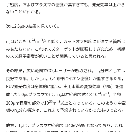
子密度，およびプラズマの密度が高すぎても，発光効率は上がら
ないことがわかる。
次に2.5μsの結果を見ていく。
24
–3
n
はどこも10
m
台と低く，カットオフ密度に到達する箇所は
e
みあたらない。これはスズターゲットが膨張しすぎたため，初期
のスズ原子密度が低いことが関係していると思われる。
その結果，広い範囲でCO
レーザーが吸収され，T
分布としては
2
e
良好である。しかしn
（と同様にイオン密度）が低すぎるため，
e
EUV発光強度は全体的に低い。実用水準の変換効率（4％）を達
24
–3
成した2.0μsプラズマでは，n
は中心部で約4×10
m
，半径
e
25
–3
200μm程度の部分で10
m
以上となっている。このような中空
様のn
分布構造は，これまで予想されていなかったものである。
e
他方，T
は，プラズマ中心部では40eV程度となっており，これ
e