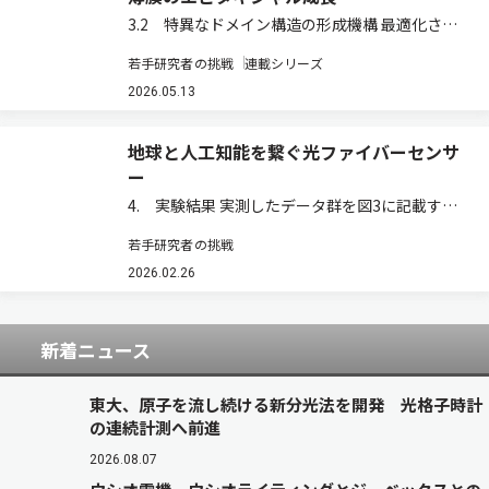
3.2 特異なドメイン構造の形成機構 最適化され
た500℃で成長させた薄膜について，X線回折
若手研究者の挑戦
連載シリーズ
（XRD）および高分解能の透過型電子顕微鏡
（TEM）を用いて詳細な構造評価を行った（図
2026.05.13
2）。XRDの極点図（結晶の特定の面がどの…
地球と人工知能を繋ぐ光ファイバーセンサ
ー
4. 実験結果 実測したデータ群を図3に記載す
る。図3（a）はRAWデータである。縦軸はセグ
若手研究者の挑戦
メント数，横軸は距離，画像の色は瞬時位相を示
している。図3（b）は，RAWデータをPIXART-Σ
2026.02.26
の初期ノイズとして利用して生成…
新着ニュース
東大、原子を流し続ける新分光法を開発 光格子時計
の連続計測へ前進
2026.08.07