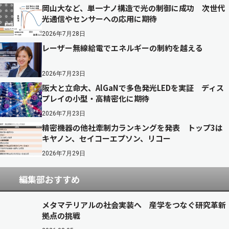
岡山大など、単一ナノ構造で光の制御に成功 次世代
光通信やセンサーへの応用に期待
2026年7月28日
レーザー無線給電でエネルギーの制約を越える
2026年7月23日
阪大と立命大、AlGaNで多色発光LEDを実証 ディス
プレイの小型・高精密化に期待
2026年7月23日
精密機器の他社牽制力ランキングを発表 トップ3は
キヤノン、セイコーエプソン、リコー
2026年7月29日
編集部おすすめ
メタマテリアルの社会実装へ 産学をつなぐ研究革新
拠点の挑戦