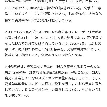
は理論上のEUV光生成最適T
条件と合致する。また，半径方向
e
7）
100μmにわたり30eV以上の領域が形成されている。文献
で議
論しているように，ここで観測されたn
，T
の分布が，大きな体
e
e
積での高効率のEUV光発光を可能としている。
図4
で示した2.0μsプラズマのEUV強度分布は，レーザー強度が最
も高い中心軸上（r=0）では，むしろ低い結果であり，
図4
下段で
示したEUV発光分布とは矛盾しているように思われる。しかし実
際には，局所値がわかるLTS計測結果を，光源が軸対称だとして
視線方向に積分すると，似たようなEUV分布となる。
図4
の結果は，許容エタンデュ内（EUVを集光するミラーの立体
角がπradの時，許される光源直径は0.5mm程度となる）にEUV
発光に寄与していないスズイオンが大量に存在すること，そして
変換効率改善には，ビーム形状の整形を行い，これら発光に寄与
していない，低温のイオンを狙い撃ちしなければ，解がないこと
を示唆している。