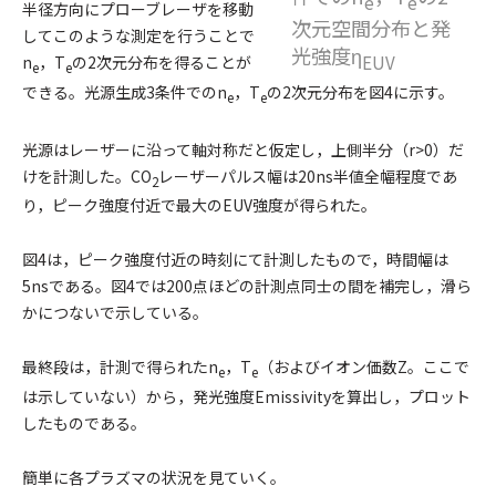
e
e
半径方向にプローブレーザを移動
次元空間分布と発
してこのような測定を行うことで
光強度η
EUV
n
，T
の2次元分布を得ることが
e
e
できる。光源生成3条件でのn
，T
の2次元分布を
図4
に示す。
e
e
光源はレーザーに沿って軸対称だと仮定し，上側半分（r>0）だ
けを計測した。CO
レーザーパルス幅は20ns半値全幅程度であ
2
り，ピーク強度付近で最大のEUV強度が得られた。
図4
は，ピーク強度付近の時刻にて計測したもので，時間幅は
5nsである。
図4
では200点ほどの計測点同士の間を補完し，滑ら
かにつないで示している。
最終段は，計測で得られたn
，T
（およびイオン価数Z。ここで
e
e
は示していない）から，発光強度Emissivityを算出し，プロット
したものである。
簡単に各プラズマの状況を見ていく。