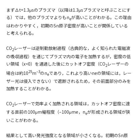
まず∆t=1.3μsのプラズマ（以降は1.3μsプラズマと呼ぶことにす
る）では，他のプラズマよりもn
が高いことがわかる。この理由
e
はわかりやすく，初期のSn原子密度が高いことが関係している
と考えられる。
CO
レーザーは逆制動放射過程（古典的な，よく知られた電磁波
2
の吸収過程）を通じてプラズマ内の電子を加熱するが，密度の低
い領域（x<0）を通過した後にカットオフ密度（CO
レーザーの
2
25
–3
場合は約10
m
のn
であり，これより高いneの領域には，レー
e
ザー光は侵入できない）で遮断されるため，その前面部分のみを
加熱することがわかる。
CO
レーザーで効率よく加熱される領域は，カットオフ密度に達
2
する直前の100μm幅程度（–100μm
e，n
が形成される領域が狭
e
いことがわかる。
結果として高い発光強度となる領域が小さくなる。初期のSn原