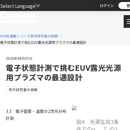
Select Language
▼
ログイン
登
HOME
連載シリーズ
若手研究者の挑戦
電子状態計測で挑むEUV露光光源用プラズマの最適設計
2020年08月07日
電子状態計測で挑むEUV露光光源
用プラズマの最適設計
若手研究者の挑戦
3.3 電子密度・温度の2次元分布
計測
図4 光源生成3条
件でのn
，T
の2