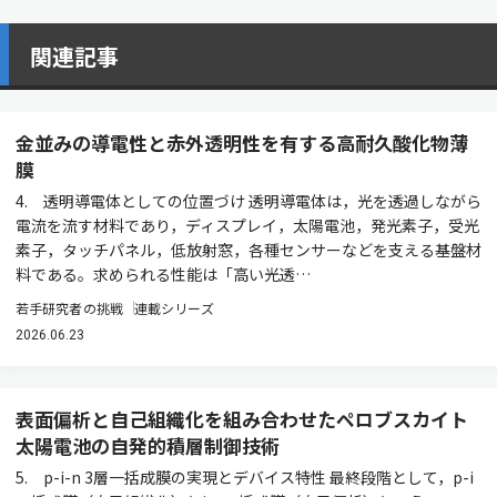
関連記事
金並みの導電性と赤外透明性を有する高耐久酸化物薄
膜
4. 透明導電体としての位置づけ 透明導電体は，光を透過しながら
電流を流す材料であり，ディスプレイ，太陽電池，発光素子，受光
素子，タッチパネル，低放射窓，各種センサーなどを支える基盤材
料である。求められる性能は「高い光透…
若手研究者の挑戦
連載シリーズ
2026.06.23
表面偏析と自己組織化を組み合わせたペロブスカイト
太陽電池の自発的積層制御技術
5. p-i-n 3層一括成膜の実現とデバイス特性 最終段階として，p-i