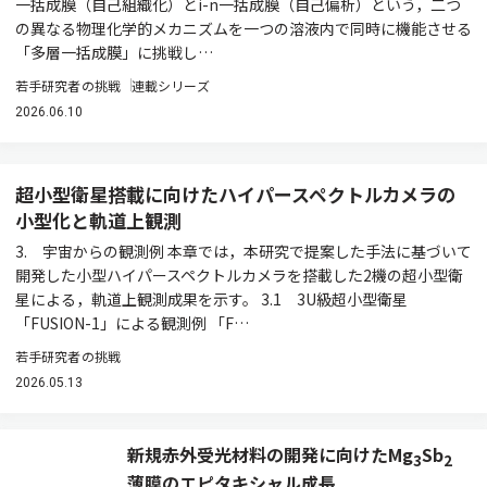
一括成膜（自己組織化）とi-n一括成膜（自己偏析）という，二つ
の異なる物理化学的メカニズムを一つの溶液内で同時に機能させる
「多層一括成膜」に挑戦し…
若手研究者の挑戦
連載シリーズ
2026.06.10
超小型衛星搭載に向けたハイパースペクトルカメラの
小型化と軌道上観測
3. 宇宙からの観測例 本章では，本研究で提案した手法に基づいて
開発した小型ハイパースペクトルカメラを搭載した2機の超小型衛
星による，軌道上観測成果を示す。 3.1 3U級超小型衛星
「FUSION-1」による観測例 「F…
若手研究者の挑戦
2026.05.13
新規赤外受光材料の開発に向けたMg
Sb
3
2
薄膜のエピタキシャル成長