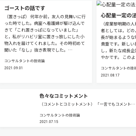
ゴーストの話です
心配量一定の
（置きっぱ） 何年か前，友人の見舞いに行
った時でした。病室へ看護婦が駆け込んで
（産業黎明期の人
きて「これ置きっぱになっていました」
者としては，どの
と，私がリハビリ室に置きっ放しにした小
長が始まるような
物入れを届けてくれました。その時初めて
貴重です。新しい
聞いた「なし」抜き表現でした。…
し，新たな成長企
やかです。 この
コンサルタントの技術論
コンサルタントの技
2021.09.01
2021.08.17
色々なコミットメント
（コメントとコミットメント） 「一言でもコメント，
小さくてもコミットメント」という標語を教わったこ
コンサルタントの技術論
とがあります。語呂が良かったためか今でも覚えてい
2021.07.15
ます。二つの言葉は十分に日本語化していますので，
「論評」や「約束」よりはカ…