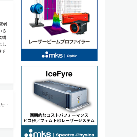
究者
いら
業構
まし
きす
した。
た。
った
作業