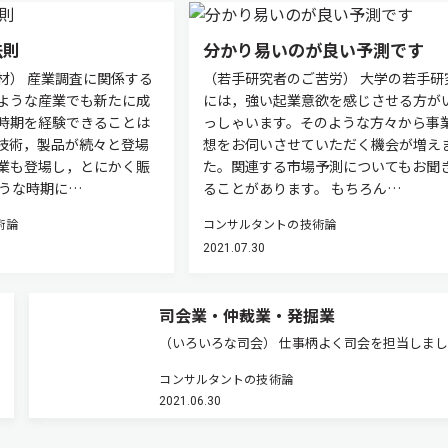
法則
分かり易いのが良い予測です
材） 産業調査に関係する
（若手研究者のご苦労） 大学の若手研
ような産業でも新たに成
には，強い起業意欲を感じさせる方が
時期を経験できることは
っしゃいます。そのような方々から事
技術，製品が続々と登場
想をお伺いさせていただく機会が増え
業も登場し，とにかく賑
た。関連する市場予測についてもお聞
ような時期に…
ることがあります。 もちろん…
術論
コンサルタントの技術論
2021.07.30
司会業・仲裁業・発掘業
（いろいろな司会） 仕事柄よく司会を担当しま
座談会の司会，講演会や勉強会の司会もありまし
コンサルタントの技術論
個人的には結婚式の司会もやりました。最も多か
2021.06.30
のは，コンサルテーションのワーキンググループ
での司会でした。 この場合…