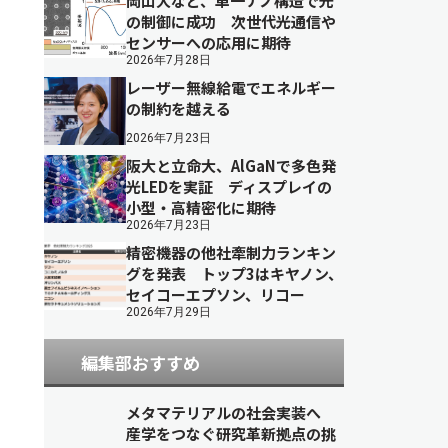
岡山大など、単一ナノ構造で光
の制御に成功 次世代光通信や
センサーへの応用に期待
2026年7月28日
レーザー無線給電でエネルギー
の制約を越える
2026年7月23日
阪大と立命大、AlGaNで多色発
光LEDを実証 ディスプレイの
小型・高精密化に期待
2026年7月23日
精密機器の他社牽制力ランキン
グを発表 トップ3はキヤノン、
セイコーエプソン、リコー
2026年7月29日
編集部おすすめ
メタマテリアルの社会実装へ
産学をつなぐ研究革新拠点の挑