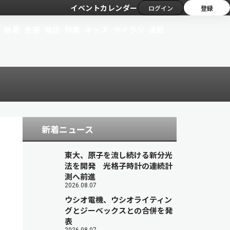
イベントカレンダー
ログイン
登録
新着
主張
解説
特集
キッズ
サイラジ
連載
新着ニュース
東大、原子を流し続ける新分光
法を開発 光格子時計の連続計
測へ前進
2026.08.07
ウシオ電機、ウシオライティン
グとジーベックスとの合併を発
表