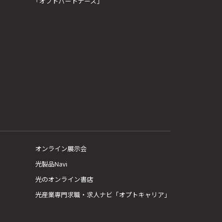
「オプトパートナーズ」
オンライン展示会
光製品Navi
光のオンライン書店
光産業専門求職・求人ナビ「オプトキャリア」