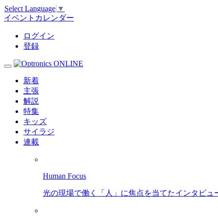
Select Language
▼
イベントカレンダー
ログイン
登録
新着
主張
解説
特集
キッズ
サイラジ
連載
Human Focus
光の現場で働く「人」に焦点を当てたインタビュ