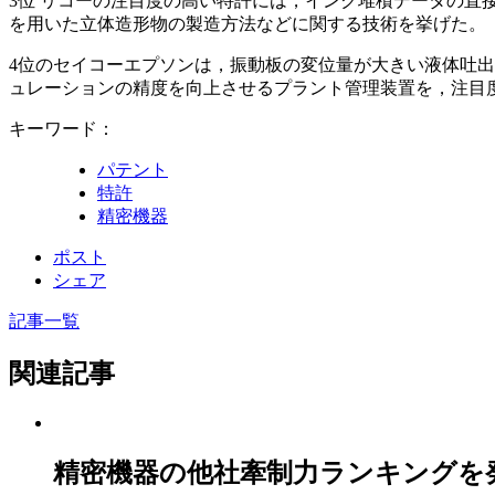
3位 リコーの注目度の高い特許には，インク堆積データの
を用いた立体造形物の製造方法などに関する技術を挙げた。
4位のセイコーエプソンは，振動板の変位量が大きい液体吐出
ュレーションの精度を向上させるプラント管理装置を，注目
キーワード：
パテント
特許
精密機器
ポスト
シェア
記事一覧
関連記事
精密機器の他社牽制力ランキングを