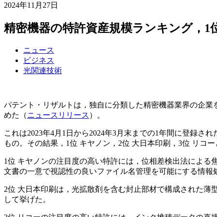
2024年11月27日
精密機器の特許資産規模ランキング，1
ニュース
ビジネス
光関連技術
パテント・リザルトは，独自に分類した精密機器業界の企業を
めた（
ニュースリリース
）。
これは2023年4月1日から2024年3月末までの1年間に
もの。その結果，1位 キヤノン，2位 大日本印刷，3位 リコ
1位 キヤノンの注目度の高い特許には，位相差検出法によ
文書の一意で視認性の良いファイル名管理を可能にする情報
2位 大日本印刷は，光拡散剤を含む封止部材で構成された薄
して挙げた。