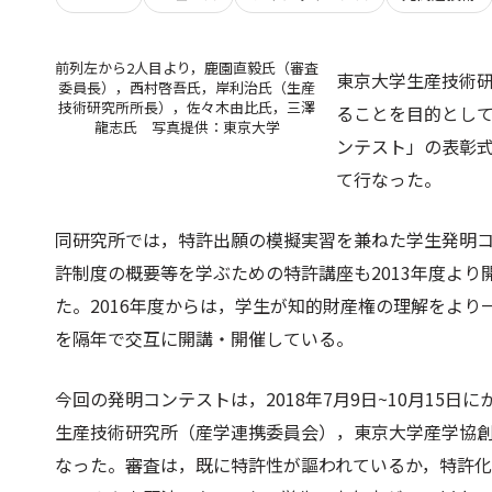
前列左から2人目より，鹿園直毅氏（審査
東京大学生産技術
委員長），西村啓吾氏，岸利治氏（生産
技術研究所所長），佐々木由比氏，三澤
ることを目的として
龍志氏 写真提供：東京大学
ンテスト」の表彰式
て行なった。
同研究所では，特許出願の模擬実習を兼ねた学生発明コ
許制度の概要等を学ぶための特許講座も2013年度よ
た。2016年度からは，学生が知的財産権の理解をよ
を隔年で交互に開講・開催している。
今回の発明コンテストは，2018年7月9日~10月15
生産技術研究所（産学連携委員会），東京大学産学協創
なった。審査は，既に特許性が謳われているか，特許