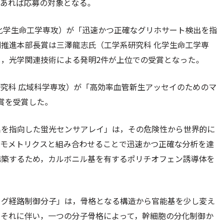
であれば応募の対象となる。
化学生命工学専攻）が「迅速かつ正確なグリホサート検出を指
推進本部長賞は三澤龍志氏（工学系研究科 化学生命工学専
，光学関連技術による発明2件が上位での受賞となった。
究科 広域科学専攻）が「高効率血管新生アッセイのためのマ
賞を受賞した。
出を指向した蛍光センサアレイ」は，その危険性から世界的に
ケモメトリクスと組み合わせることで迅速かつ正確な分析を達
構築するため，カルボニル基を有するポリチオフェン誘導体を
。
ッグ経路制御分子」は，骨格となる構造から官能基を少し変え
。それに伴い，一つの分子骨格によって，幹細胞の分化制御か