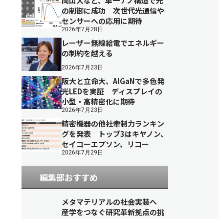
岡山大など、単一ナノ構造で光
の制御に成功 次世代光通信や
センサーへの応用に期待
2026年7月28日
レーザー無線給電でエネルギー
の制約を越える
2026年7月23日
阪大と立命大、AlGaNで多色発
光LEDを実証 ディスプレイの
小型・高精密化に期待
2026年7月23日
精密機器の他社牽制力ランキン
グを発表 トップ3はキヤノン、
セイコーエプソン、リコー
2026年7月29日
編集部おすすめ
メタマテリアルの社会実装へ
産学をつなぐ研究革新拠点の挑