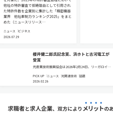
他社の特許審査で拒絶理由として引用され
た特許件数を企業別に集計した「精密機器
業界 他社牽制力ランキング2025」をまと
めた（ニュースリリース…
ニュース
ビジネス
2026.07.29
櫻井健二郎氏記念賞、浜ホトと古河電工が
受賞
光産業技術振興協会は2026年2月24日、リーガロイヤ
ルホテル東京（東京・新宿区）において、浜松ホトニ
PICK UP
ニュース
光関連技術
話題
クスと古河電気工業が受賞した「第41回櫻井健二郎氏
2026.02.26
記念賞」の授賞式を行なった。 櫻井健二郎氏記念賞と
は、通商産業省工業…