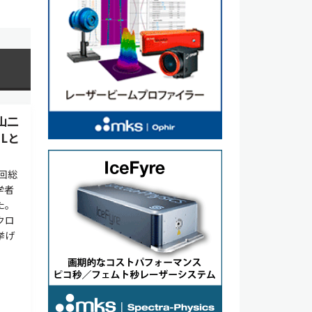
山二
Lと
7回総
学者
た。
クロ
挙げ