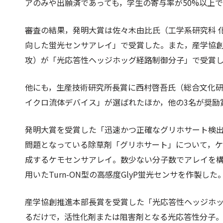
アのみや出願済であっても，学生の寄与率が50%以上
審査の結果，発明大賞は佐々木由比氏（工学系研究科 
向した蛍光センサアレイ」で受賞した。また，産学協創
攻）が「光応答性ヘッジホッグ経路制御分子」で受賞し
他にも，生産技術研究所長賞に西村啓吾氏（総合文化研
イクロ流体デバイス」が選ばれたほか，他の3名が奨励
発明大賞を受賞した「迅速かつ正確なグリホサート検
問題となっている除草剤「グリホサート」について，
成するケモセンサアレイ。数少ない分子数でアレイを
用いたTurn-ON型の高感度GlyP蛍光センサを作製した
産学協創推進本部長賞を受賞した「光応答性ヘッジホ
るだけで，活性化剤または阻害剤となる光応答性分子