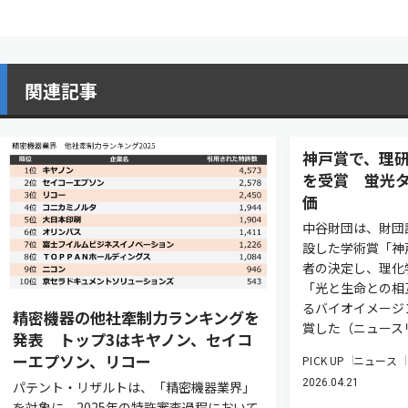
関連記事
神戸賞で、理研
を受賞 蛍光
価
中谷財団は、財団
設した学術賞「神
者の決定し、理化
「光と生命との相
るバイオイメージ
精密機器の他社牽制力ランキングを
賞した（ニュース
発表 トップ3はキヤノン、セイコ
ーエプソン、リコー
PICK UP
ニュース
2026.04.21
パテント・リザルトは、「精密機器業界」
を対象に、2025年の特許審査過程において