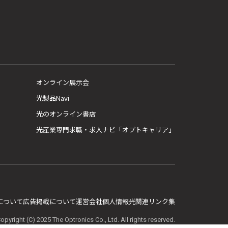
オンライン展示会
光製品Navi
光のオンライン書店
光産業専門求職・求人ナビ「オプトキャリア」
E について
広告掲載について
運営会社
個人情報
光関連リンク集
opyright (C) 2025 The Optronics Co., Ltd. All rights reserved.