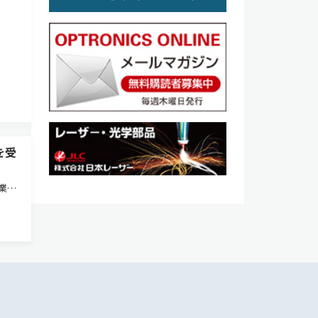
を受
業績
展に
晝馬
助