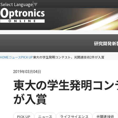
Select Language
▼
研究開発
新
HOME
ニュース
PICK UP
東大の学生発明コンテスト，光関連技術2件が入賞
2019年03月04日
東大の学生発明コン
が入賞
PICK UP
ニュース
ライフサイエンス
光関連技術