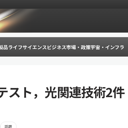
製品
ライフサイエンス
ビジネス
市場・政策
宇宙・インフラ
テスト，光関連技術2件
話題