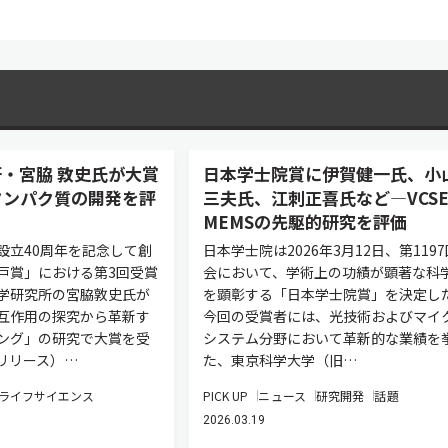
・宮脇 敦史氏が大賞
日本学士院賞に伊賀健一氏、小
タンパク質の開発を評
三夫氏、江刺正喜氏など―VCSE
MEMSの先駆的研究を評価
設立40周年を記念して創
日本学士院は2026年3月12日、第119
戸賞」における第3回受賞
会において、学術上の功績が顕著な科
学研究所の宮脇敦史氏が
を顕彰する「日本学士院賞」を決定し
互作用の探究から革新す
今回の受賞者には、光技術およびマイ
ング」の研究で大賞を受
システム分野において革新的な業績を
リリース）…
た、東京科学大学（旧…
ライフサイエンス
PICK UP
ニュース
研究開発
話題
2026.03.19