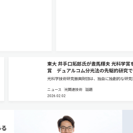
東大 井手口拓郎氏が晝馬輝夫 光科学賞
賞 デュアルコム分光法の先駆的研究で
光科学技術研究振興財団は、独自に独創的な研究
をあげ日本の光科学の基礎研究や光科学技術の発
ニュース
光関連技術
話題
貢献したと認められる研究者を顕彰する「第7回 
2026.02.02
輝夫 光科学賞」の受賞者および「令和6年度研究
成」の採択者を決定したと発…