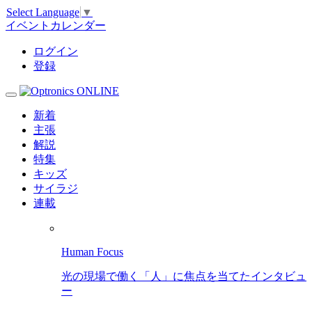
Select Language
▼
イベントカレンダー
ログイン
登録
新着
主張
解説
特集
キッズ
サイラジ
連載
Human Focus
光の現場で働く「人」に焦点を当てたインタビュ
ー