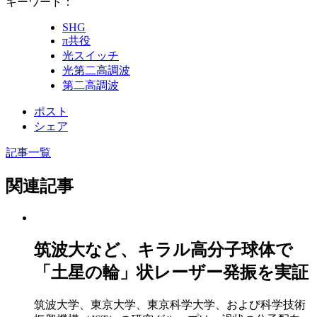
キーワード：
SHG
π共役
光スイッチ
光第二高調波
第二高調波
ポスト
シェア
記事一覧
関連記事
筑波大など、キラル高分子球体で
「土星の輪」状レーザー発振を実証
筑波大学、東京大学、東京科学大学、および科学技術