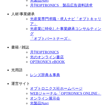
光製品Navi
月刊OPTRONICS 製品広告資料請求
人材/事業継承
光産業専門求職・求人ナビ「オプトキャリ
ア」
光産業に特化した事業継承コンサルティン
グ
「オプトパートナーズ」
書籍 / 雑誌
月刊OPTRONICS
光のオンライン書店
OPTRONICS eBOOK
光用語
レンズ辞典＆事典
運営サイト
オプトロニクス社ホームページ
WEBジャーナル「OPTRONICS ONLINE」
オンライン展示会
光製品Navi