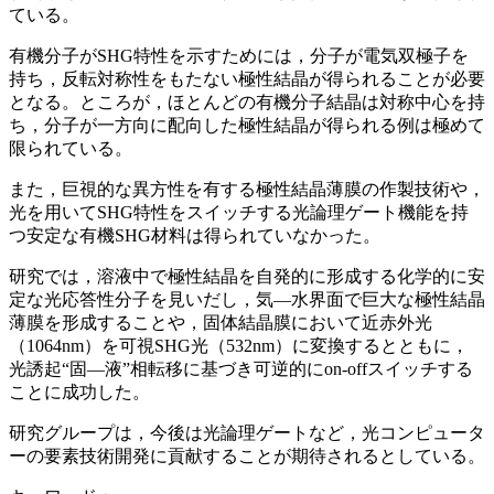
ている。
有機分子がSHG特性を示すためには，分子が電気双極子を
持ち，反転対称性をもたない極性結晶が得られることが必要
となる。ところが，ほとんどの有機分子結晶は対称中心を持
ち，分子が一方向に配向した極性結晶が得られる例は極めて
限られている。
また，巨視的な異方性を有する極性結晶薄膜の作製技術や，
光を用いてSHG特性をスイッチする光論理ゲート機能を持
つ安定な有機SHG材料は得られていなかった。
研究では，溶液中で極性結晶を自発的に形成する化学的に安
定な光応答性分子を見いだし，気―水界面で巨大な極性結晶
薄膜を形成することや，固体結晶膜において近赤外光
（1064nm）を可視SHG光（532nm）に変換するとともに，
光誘起“固―液”相転移に基づき可逆的にon-offスイッチする
ことに成功した。
研究グループは，今後は光論理ゲートなど，光コンピュータ
ーの要素技術開発に貢献することが期待されるとしている。