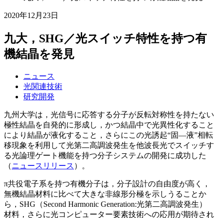
2020年12月23日
九大，SHG／光スイッチ特性を持つ有
機結晶を発見
ニュース
光関連技術
研究開発
九州大学は，光信号に応答する分子が反転対称性を持たない
極性結晶を自発的に形成し，かつ結晶中で光異性化すること
により結晶が液化すること，さらにこの光誘起“固―液”相転
移現象を利用して光第二高調波発生を他波長光でスイッチす
る光論理ゲート機能を持つ分子システムの開発に成功した
（
ニュースリリース
）。
π共役電子系を持つ有機分子は，分子設計の自由度が高く，
無機結晶材料に比べて大きな非線形分極を示しうることか
ら，SHG（Second Harmonic Generation:光第二高調波発生）
材料，さらに光コンピューター要素技術への応用が期待され