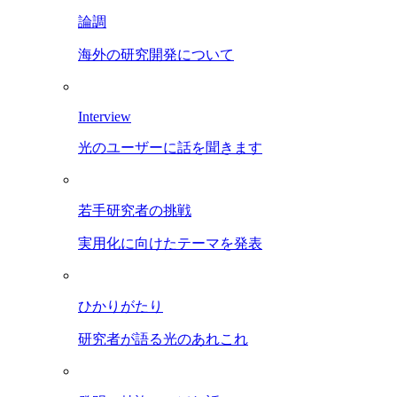
論調
海外の研究開発について
Interview
光のユーザーに話を聞きます
若手研究者の挑戦
実用化に向けたテーマを発表
ひかりがたり
研究者が語る光のあれこれ