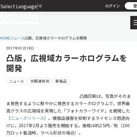
Select Language
▼
ログイン
登
HOME
ニュース
凸版，広視域カラーホログラムを開発
2017年01月18日
凸版，広視域カラーホログラムを
開発
ニュース
光関連技術
新製品
凸版印刷は，写真がそのま
ま発色するように鮮やかに発色するカラーホログラムで，世界最
高クラスの広視域を実現した「フォトカラーワイド」を開発した
（
ニュースリリース
）。模倣品被害を抑制するライセンス用途向
けに，2017年1月より販売を開始する。価格は約2.5円／枚（100
万ロット製造時，ラベル形状の場合）。