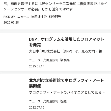
常，画像を取得するには光センサーを二次元的に複数画素並べたイ
メージセンサーが必要。しかし近年ではわず…
PICK UP
ニュース
光関連技術
研究開発
2025.05.28
DNP，ホログラムを活用したフロアマット
を発売
大日本印刷株式会社（DNP）は，見る方向・視点
によって表示が変わる「DNP表示切替ホログラム
ニュース
光関連技術
新製品
マット」を開発し，2025年5月9日に発売すると
発表した（ニュースリリース）。 商業施設や観光
2025.05.14
施設などでは，来場者に視覚的なイン…
北九州市立美術館でホログラフィ・アート
展開催
ホログラフィ・アートのパイオニアとして知られ
る石井勢津子氏が手掛ける展覧会が2022年9月4
ニュース
光関連技術
話題
日までの会期で，北九州市立美術館・本館におい
て開催されている（展示会HP）。 ホログラフィ
2022.07.15