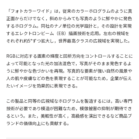
「フォトカラーワイド」は，従来のカラーホログラムのように真
正面からだけでなく，斜めからみても写真のように鮮やかに発色
するホログラム。同社のナノ単位の光学設計と，その設計を実現
するエレクトロンビーム（EB）描画技術を応用。左右の視域を
それぞれ約5°ずつ拡大し，世界最高クラスの広視域を実現した。
RGBに対応する画素の輝度と回析方向をコントロールすることに
よって可能となった光の加法混色で，写真がそのまま発色するよ
うに鮮やかな色づかいを再現。写真的な要素が強い自然の風景や
人の肌や皮膚などの色を表現することが可能なため，企業が伝え
たいイメージを効果的に表現できる。
この製品と同等の広視域なホログラムを製造するには，高い専門
技術が必要であり模造が困難なため，模倣被害の抑制が期待でき
るという。また，美粧性が高く，高級感を演出できるなど商品ブ
ランドの価値向上にも貢献する。