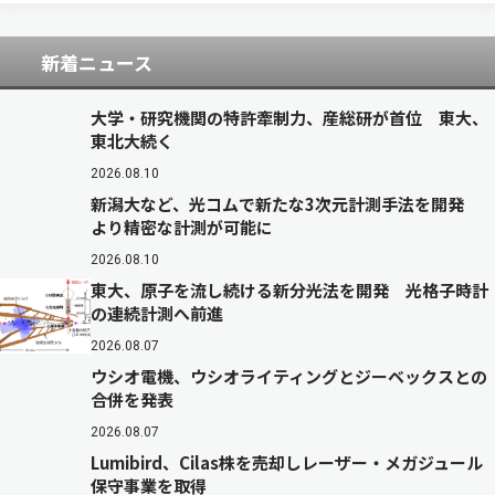
は立体映像を作り出す光学技術の一つで，…
新着ニュース
大学・研究機関の特許牽制力、産総研が首位 東大、
東北大続く
2026.08.10
新潟大など、光コムで新たな3次元計測手法を開発
より精密な計測が可能に
2026.08.10
東大、原子を流し続ける新分光法を開発 光格子時計
の連続計測へ前進
2026.08.07
ウシオ電機、ウシオライティングとジーベックスとの
合併を発表
2026.08.07
Lumibird、Cilas株を売却しレーザー・メガジュール
保守事業を取得