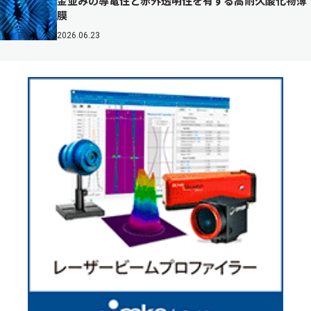
金並みの導電性と赤外透明性を有する高耐久酸化物薄
膜
2026.06.23