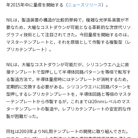
年2015年中に量産を開始する（
ニュースリリース
）。
NILは，製造装置の構造が比較的単純で，複雑な光学系装置が不
要なため，大幅なコストダウンが可能となる革新的な次世代リソ
グラフィ技術として注目されてきた。今回量産を開始するのは，
マスターテンプレートと，それを原版として作製する複製型（レ
プリカテンプレート）。
NILは，大幅なコストダウンが可能だが，シリコンウエハ上に直
接テンプレートで型押しして半導体回路パターンを等倍で転写す
る製造方法で，半導体量産時にはテンプレートが消耗するため，
定期的に交換する必要がある。シリコンウエハに回路パターンを
型押しするレプリカテンプレートを，半導体回路と等倍のマスタ
ーテンプレートから作製するが，これまでは20nmレベルのマス
ターテンプレートの製造や，レプリカテンプレートの安定的な作
製が困難だった。
同社は2003年よりNIL用テンプレートの開発に取り組んできた。