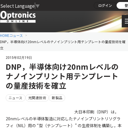
Select Language
▼
ログイン
登
HOME
ニュース
DNP，半導体向け20nmレベルのナノインプリント用テンプレートの量産技術を確
立
2015年02月19日
DNP，半導体向け20nmレベルの
ナノインプリント用テンプレート
の量産技術を確立
ニュース
光関連技術
新製品
大日本印刷（DNP）は，
20nmレベルの半導体製造に対応したナノインプリントリソグラ
フィ（NIL）用の “型（テンプレート）” の生産体制を構築し，本