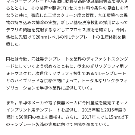
マスターテンプレートの製造に必要な高解像度描画装置を導入す
るとともに，その装置や製造プロセスの材料や条件の見直しを行
なうと共に，徹底した工場のクリーン度の管理，加工環境への異
物の持ち込みの排除の実施，新しい基板洗浄技術の採用によって
デブリの問題を克服するなどしてプロセス技術を確立し，今回，
他社に先駆けて20nmレベルのNILテンプレートの生産体制を構
築した。
同社は今後，同社製テンプレートを業界のディファクトスタンダ
ードにしていくよう努めるとともに，従来の光リソグラフィ用フ
ォトマスクと，次世代リソグラフィ技術であるNILテンプレート
とのハイブリッドな供給体制によって，トータルなリソグラフィ
ソリューションを半導体業界に提供していく。
また，半導体メーカや電子機器メーカに今回量産を開始するナノ
インプリント用テンプレートを提供し，2015年度と2016年度の
累計で50億円の売上を目指す。さらに，2017年までに15nm以下
のテンプレート製造の実現に向けて開発を進めていく。