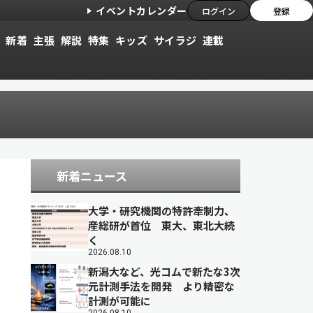
イベントカレンダー
ログイン
登録
新着
主張
解説
特集
キッズ
サイラジ
連載
新着ニュース
大学・研究機関の特許牽制力、
産総研が首位 東大、東北大続
く
2026.08.10
新潟大など、光コムで新たな3次
元計測手法を開発 より精密な
計測が可能に