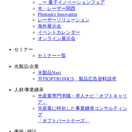
ー 量子イノベーションフェア
光・レーザー関西
Photonics Innovation
レーザーソリューション
海外展示会
イベントカレンダー
オンライン展示会
セミナー
セミナー一覧
光製品/企業
光製品Navi
月刊OPTRONICS 製品広告資料請求
人材/事業継承
光産業専門求職・求人ナビ「オプトキャリ
ア」
光産業に特化した事業継承コンサルティン
グ
「オプトパートナーズ」
書籍 / 雑誌