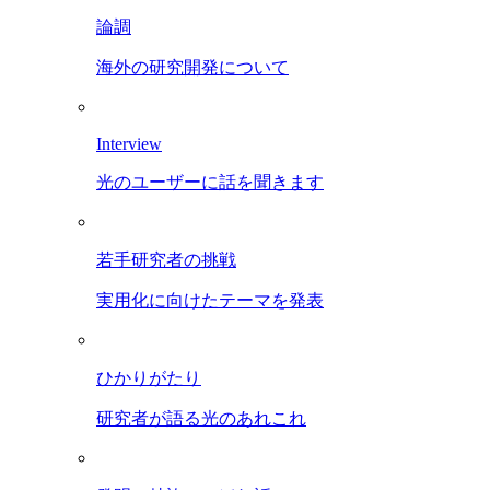
論調
海外の研究開発について
Interview
光のユーザーに話を聞きます
若手研究者の挑戦
実用化に向けたテーマを発表
ひかりがたり
研究者が語る光のあれこれ