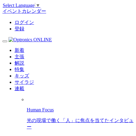
Select Language
▼
イベントカレンダー
ログイン
登録
新着
主張
解説
特集
キッズ
サイラジ
連載
Human Focus
光の現場で働く「人」に焦点を当てたインタビュ
ー