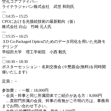
空孔コアファイバ―
ライテラジャパン株式会社 武笠 和則氏
—
〇14:35～15:25
CPOにおける光接続技術の最新動向（仮）
株式会社 白山 竹崎 元人氏
—
〇15:35～16:25
３D Co-Packaged Opticsのためのデータ同化を用いた光路モ
デリング
早稲田大学 理工学術院 小西 毅氏
—
〇16:30～18:30
ポスターセッション・名刺交換会 (※懇親会(無料)を同時開
催いたします)
定員：－
参加費：・一般：18,000円
・会員・幹事と同じ所属団体でご紹介がある方：8,000円
…貴部門所属の会員、幹事の有無がご不明の方は、事務局
までお問い合わせ下さい。