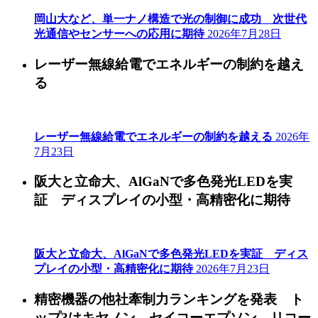
岡山大など、単一ナノ構造で光の制御に成功 次世代
光通信やセンサーへの応用に期待
2026年7月28日
レーザー無線給電でエネルギーの制約を越え
る
レーザー無線給電でエネルギーの制約を越える
2026年
7月23日
阪大と立命大、AlGaNで多色発光LEDを実
証 ディスプレイの小型・高精密化に期待
阪大と立命大、AlGaNで多色発光LEDを実証 ディス
プレイの小型・高精密化に期待
2026年7月23日
精密機器の他社牽制力ランキングを発表 ト
ップ3はキヤノン、セイコーエプソン、リコー