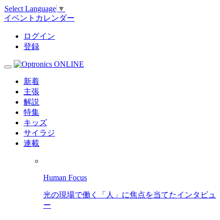
Select Language
▼
イベントカレンダー
ログイン
登録
新着
主張
解説
特集
キッズ
サイラジ
連載
Human Focus
光の現場で働く「人」に焦点を当てたインタビュ
ー