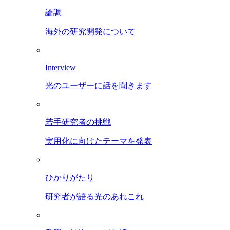
論調
海外の研究開発について
Interview
光のユーザーに話を聞きます
若手研究者の挑戦
実用化に向けたテーマを発表
ひかりがたり
研究者が語る光のあれこれ