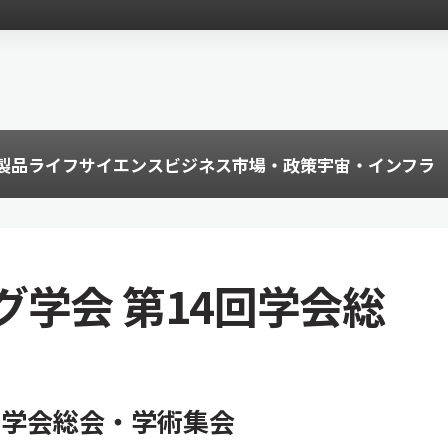
製品
ライフサイエンス
ビジネス
市場・政策
宇宙・インフラ
学会 第14回学会総
回学会総会・学術集会