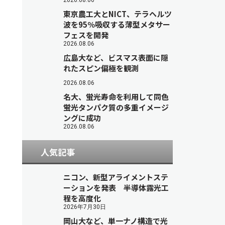
2026.08.06
東京農工大とNICT、テラヘルツ
波を95％吸収する薄型メタサー
フェスを開発
2026.08.06
広島大など、ビスマス表面に隠
れたスピン偏極を観測
2026.08.06
名大、蛍光寿命を利用して同色
蛍光タンパク質の多重イメージ
ングに成功
2026.08.06
人気記事
ニコン、新型アライメントステ
ーションを発表 半導体露光工
程を高度化
2026年7月30日
岡山大など、単一ナノ構造で光