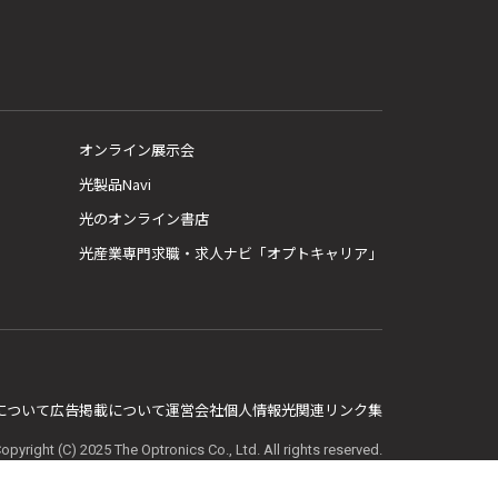
オンライン展示会
光製品Navi
光のオンライン書店
光産業専門求職・求人ナビ「オプトキャリア」
E について
広告掲載について
運営会社
個人情報
光関連リンク集
opyright (C) 2025 The Optronics Co., Ltd. All rights reserved.