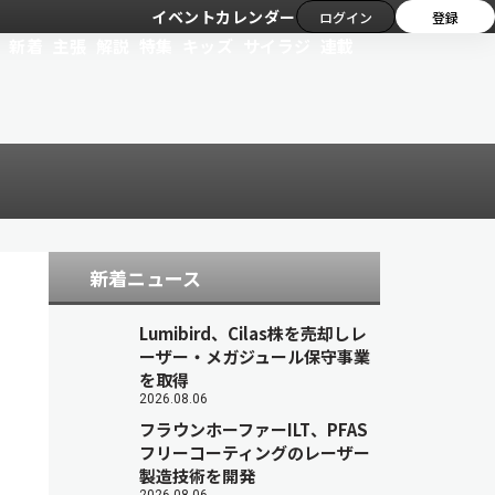
イベントカレンダー
ログイン
登録
新着
主張
解説
特集
キッズ
サイラジ
連載
新着ニュース
Lumibird、Cilas株を売却しレ
ーザー・メガジュール保守事業
を取得
2026.08.06
フラウンホーファーILT、PFAS
フリーコーティングのレーザー
製造技術を開発