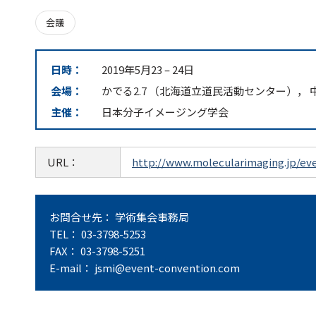
会議
日時：
2019年5月23
–
24日
会場：
かでる2.7 （北海道立道民活動センター），
主催：
日本分子イメージング学会
URL：
http://www.molecularimaging.jp/eve
お問合せ先： 学術集会事務局
TEL： 03-3798-5253
FAX： 03-3798-5251
E-mail： jsmi@event-convention.com