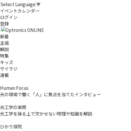
Select Language
▼
イベントカレンダー
ログイン
登録
新着
主張
解説
特集
キッズ
サイラジ
連載
Human Focus
光の現場で働く「人」に焦点を当てたインタビュー
光工学の実際
光工学を操る上で欠かせない物理や知識を解説
ひかり探究