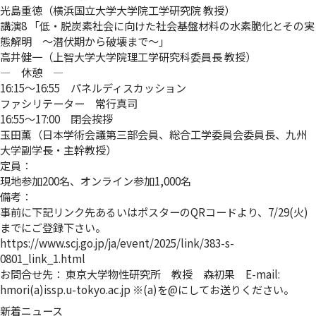
光島重徳（横浜国立大学大学院工学研究院 教授）
講演8 「低・脱炭素社会に向けた社会基盤材料の水素脆化とその実
態解明 ～潜伏期から破壊まで～」
高井健一（上智大学大学院理工学研究科委員長 教授）
― 休憩 ―
16:15～16:55 パネルディスカッション
ファシリテーター 常行真司
16:55～17:00 閉会挨拶
玉田薫（日本学術会議第三部会員、総合工学委員会委員長、九州
大学副学長・主幹教授）
定員：
現地参加200名、オンライン参加1,000名
備考：
事前に下記リンク先あるいはポスターのQRコードより、7/29(火)
までにご登録下さい。
https://www.scj.go.jp/ja/event/2025/link/383-s-
0801_link_1.html
お問合せ先： 東京大学物性研究所 教授 森初果 E-mail:
hmori(a)issp.u-tokyo.ac.jp ※(a)を@にしてお送りください。
新着ニュース