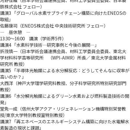
鉄株式会社 フェロー）
講演3 「グローバル水素サプライチェーン構築に向けたENEOSの
取組」
佐藤康司（ENEOS株式会社 中央技術研究所 フェロー）
― 昼休憩 ―
13:30～16:00 講演（学術界5件）
講演4 「水素科学技術―研究事例と今後の展開―」
折茂慎一（日本学術会議連携会員、材料工学委員会委員、東北大
学材料科学高等研究所 （WPI-AIMR）所長／ 東北大学金属材料
研究所 教授）
講演5 「半導体光触媒による水分解反応：どうしてそんなに収率が
高いのか？」
大西洋（神戸大学理学研究科教授、分子科学研究所特別研究部門
教授）
講演6 「水分解光触媒によるグリーン水素および燃料製造技術の開
発」
堂免一成（信州大学アクア・リジェネレーション機構特別栄誉教
授/東京大学特別教授室特別教授）
講演7 「再エネベースのエネルギーシステム構築に向けた水電解水
素製造の現状と課題」