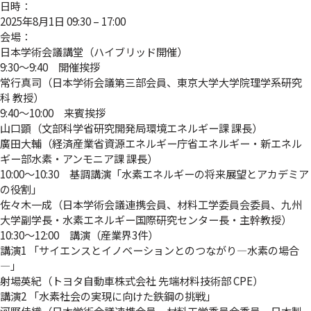
日時：
2025年8月1日 09:30
–
17:00
会場：
日本学術会議講堂（ハイブリッド開催）
9:30～9:40 開催挨拶
常行真司（日本学術会議第三部会員、東京大学大学院理学系研究
科 教授）
9:40～10:00 来賓挨拶
山口顕（文部科学省研究開発局環境エネルギー課 課長）
廣田大輔（経済産業省資源エネルギー庁省エネルギー・新エネル
ギー部水素・アンモニア課 課長）
10:00～10:30 基調講演「水素エネルギーの将来展望とアカデミア
の役割」
佐々木一成（日本学術会議連携会員、材料工学委員会委員、九州
大学副学長・水素エネルギー国際研究センター長・主幹教授）
10:30～12:00 講演（産業界3件）
講演1 「サイエンスとイノベーションとのつながり―水素の場合
―」
射場英紀（トヨタ自動車株式会社 先端材料技術部 CPE）
講演2 「水素社会の実現に向けた鉄鋼の挑戦」
河野佳織（日本学術会議連携会員、材料工学委員会委員、日本製