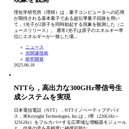
理化学研究所（理研）は，量子コンピュータへの応用
が期待される基本素子である超伝導量子回路を用い
て，1光子が2原子を同時励起する現象を観測した（ニ
ュースリリース）。 通常1光子は原子のエネルギー準
位にエネルギーが一致した場...
ニュース
光関連技術
研究開発
2025.06.18
NTTら，高出力な300GHz帯信号生
成システムを実現
日本電信電話（NTT），NTTイノベーティブデバイ
ス，米Keysight Technologies, Inc.は，J帯（220GHz～
325GHz）をフルカバーする広帯域な増幅器モジュール
と，信号の歪を高精度に補償可能な...