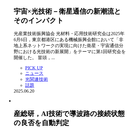
宇宙×光技術－衛星通信の新潮流と
そのインパクト
光産業技術振興協会 光材料・応用技術研究会は2025年
6月6日，東京都港区にある機械振興会館において「非
地上系ネットワークの実現に向けた衛星・宇宙通信分
野における光技術の新展開」をテーマに第1回研究会を
開催した。 冒頭，...
PICK UP
ニュース
光関連技術
話題
2025.06.20
産総研，AI技術で導波路の接続状態
の良否を自動判定