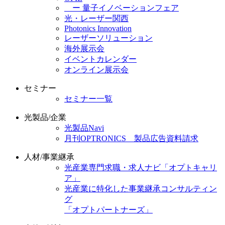
ー 量子イノベーションフェア
光・レーザー関西
Photonics Innovation
レーザーソリューション
海外展示会
イベントカレンダー
オンライン展示会
セミナー
セミナー一覧
光製品/企業
光製品Navi
月刊OPTRONICS 製品広告資料請求
人材/事業継承
光産業専門求職・求人ナビ「オプトキャリ
ア」
光産業に特化した事業継承コンサルティン
グ
「オプトパートナーズ」