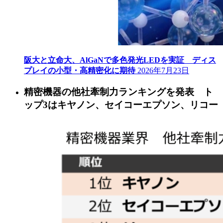
阪大と立命大、AlGaNで多色発光LEDを実証 ディス
プレイの小型・高精密化に期待
2026年7月23日
精密機器の他社牽制力ランキングを発表 ト
ップ3はキヤノン、セイコーエプソン、リコー