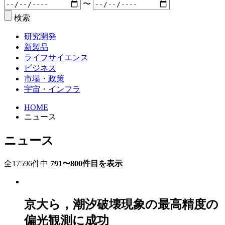
〜
検索
研究開発
新製品
ライフサイエンス
ビジネス
市場・政策
宇宙・インフラ
HOME
ニュース
ニュース
全17596件中
791〜800件目を表示
京大ら，潮汐破壊現象の最高精度の
偏光観測に成功