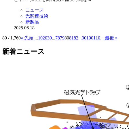
ニュース
光関連技術
新製品
2025.06.18
80 / 1,760
« 先頭
...
10
20
30
...
78
79
80
81
82
...
90
100
110
...
最後 »
新着ニュース