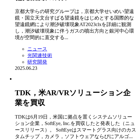
京都大学らの研究グループは，京都大学せいめい望遠
鏡・国立天文台すばる望遠鏡をはじめとする国際的な
望遠鏡網により潮汐破壊現象AT2023clxを詳細に観測
し，潮汐破壊現象に伴うガスの噴出方向と銀河中心環
境が空間的に直交する...
ニュース
光関連技術
研究開発
2025.06.23
TDK，米AR/VRソリューション企
業を買収
TDKは6月19日，米国に拠点を置くシステムソリュー
ション企業，SoftEye, Inc.を買収したと発表した（ニュ
ースリリース）。 SoftEyeはスマートグラス向けのカス
タムチップ，カメラ，ソフトウェアならびにアルゴ...