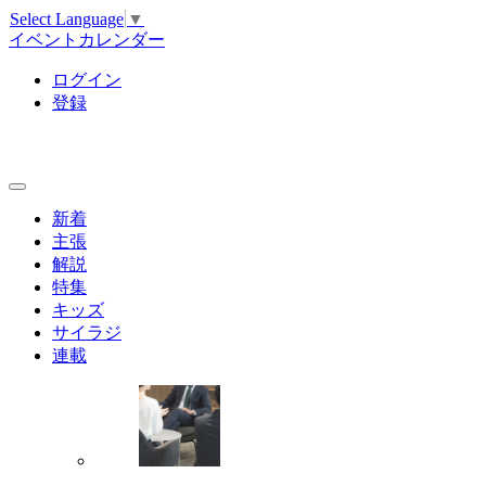
Select Language
▼
イベントカレンダー
ログイン
登録
新着
主張
解説
特集
キッズ
サイラジ
連載