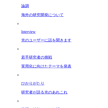
論調
海外の研究開発について
Interview
光のユーザーに話を聞きます
若手研究者の挑戦
実用化に向けたテーマを発表
ひかりがたり
研究者が語る光のあれこれ