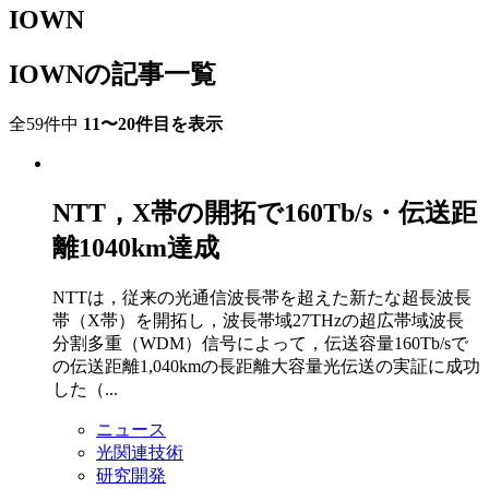
IOWN
IOWNの記事一覧
全59件中
11〜20件目を表示
NTT，X帯の開拓で160Tb/s・伝送距
離1040km達成
NTTは，従来の光通信波長帯を超えた新たな超長波長
帯（X帯）を開拓し，波長帯域27THzの超広帯域波長
分割多重（WDM）信号によって，伝送容量160Tb/sで
の伝送距離1,040kmの長距離大容量光伝送の実証に成功
した（...
ニュース
光関連技術
研究開発