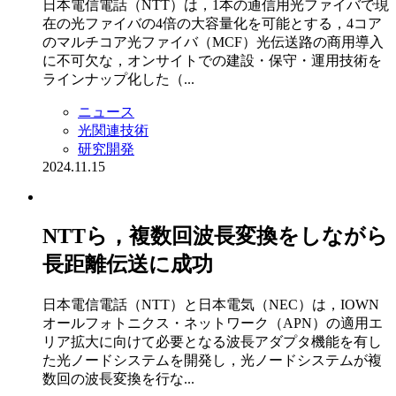
日本電信電話（NTT）は，1本の通信用光ファイバで現
在の光ファイバの4倍の大容量化を可能とする，4コア
のマルチコア光ファイバ（MCF）光伝送路の商用導入
に不可欠な，オンサイトでの建設・保守・運用技術を
ラインナップ化した（...
ニュース
光関連技術
研究開発
2024.11.15
NTTら，複数回波長変換をしながら
長距離伝送に成功
日本電信電話（NTT）と日本電気（NEC）は，IOWN
オールフォトニクス・ネットワーク（APN）の適用エ
リア拡大に向けて必要となる波長アダプタ機能を有し
た光ノードシステムを開発し，光ノードシステムが複
数回の波長変換を行な...