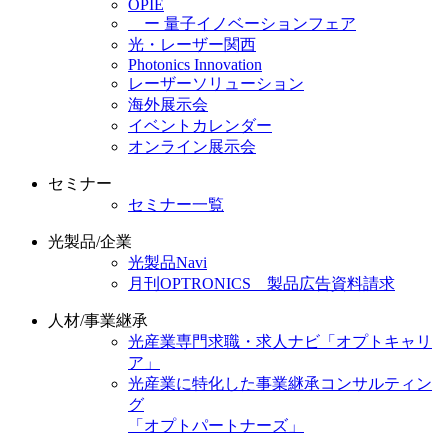
OPIE
ー 量子イノベーションフェア
光・レーザー関西
Photonics Innovation
レーザーソリューション
海外展示会
イベントカレンダー
オンライン展示会
セミナー
セミナー一覧
光製品/企業
光製品Navi
月刊OPTRONICS 製品広告資料請求
人材/事業継承
光産業専門求職・求人ナビ「オプトキャリ
ア」
光産業に特化した事業継承コンサルティン
グ
「オプトパートナーズ」