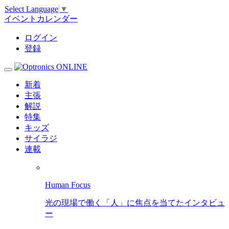
Select Language
▼
イベントカレンダー
ログイン
登録
新着
主張
解説
特集
キッズ
サイラジ
連載
Human Focus
光の現場で働く「人」に焦点を当てたインタビュ
ー